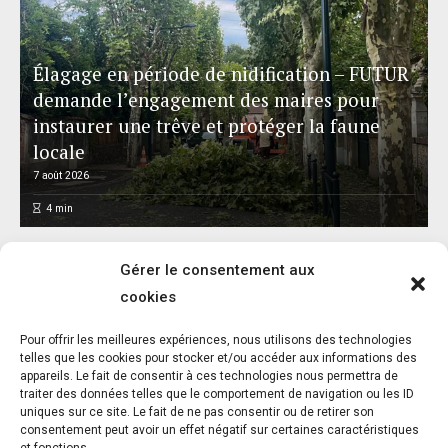
Élagage en période de nidification – FUTUR
demande l’engagement des maires pour
instaurer une trêve et protéger la faune
locale
7 août 2026
4
min
Gérer le consentement aux
cookies
Pour offrir les meilleures expériences, nous utilisons des technologies
Journée internationale du chat : One Voice
telles que les cookies pour stocker et/ou accéder aux informations des
appareils. Le fait de consentir à ces technologies nous permettra de
appelle à faire de l’urgence féline une
traiter des données telles que le comportement de navigation ou les ID
priorité nationale
uniques sur ce site. Le fait de ne pas consentir ou de retirer son
consentement peut avoir un effet négatif sur certaines caractéristiques
7 août 2026
3