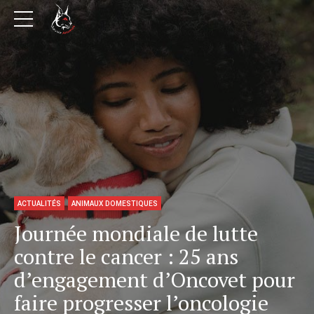
ACTUALITÉS
ANIMAUX DOMESTIQUES
Journée mondiale de lutte
contre le cancer : 25 ans
d’engagement d’Oncovet pour
faire progresser l’oncologie