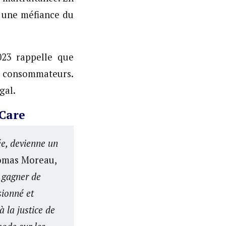
t une méfiance du
23 rappelle que
s consommateurs.
gal.
uCare
e, devienne un
omas Moreau,
 gagner de
sionné et
à la justice de