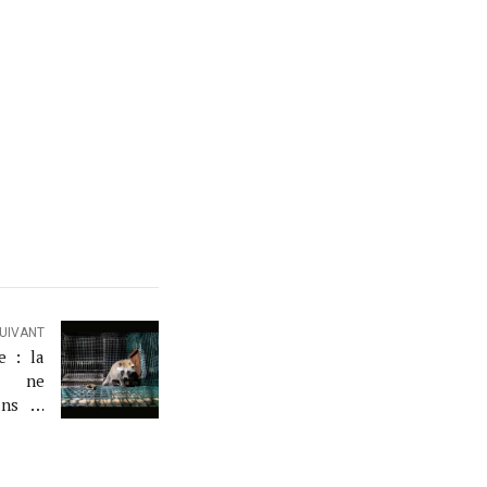
SUIVANT
e : la
e ne
ans le
nt une
plainte
ateur