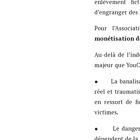
enlèvement fic
d’engranger des 
Pour l’Associa
monétisation d
Au-delà de l’ind
majeur que YouCa
● La banalisati
réel et traumati
en ressort de fi
victimes.
● Le danger de 
dépendent de la 