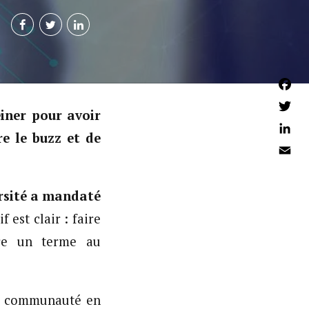
Faceb
iner pour avoir
Twitter
e le buzz et de
Linked
Email
ersité a mandaté
f est clair : faire
e un terme au
 sa communauté en