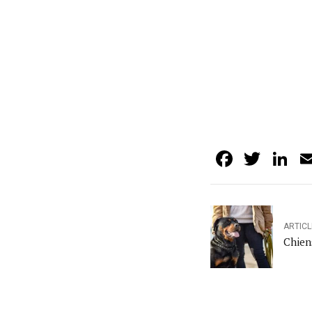
Facebo
Twit
L
ARTIC
Chien