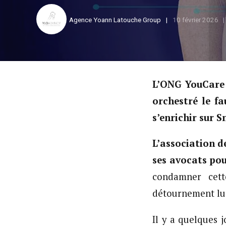
Agence Yoann Latouche Group
10 février 2026
L’ONG YouCare 
orchestré le f
s’enrichir sur 
L’association d
ses avocats pou
condamner cet
détournement luc
Il y a quelques 