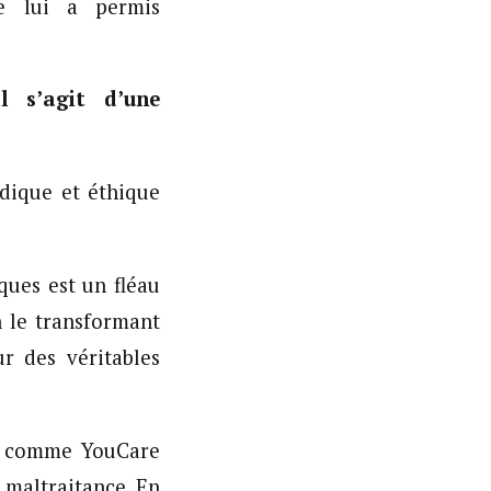
ce lui a permis
il s’agit d’une
idique et éthique
ues est un fléau
n le transformant
ur des véritables
ns comme YouCare
 maltraitance. En