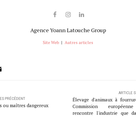
Agence Yoann Latouche Group
Site Web
|
Autres articles
ok
ter
inkedIn
Email
ARTICLE 
Élevage d'animaux à fourrur
LES PRÉCÉDENT
s ou maîtres dangereux
Commission européenn
rencontre l'industrie que d
cadre de sa décision concerna
éventuelle interdiction ; une 
a été déposée auprès du médi