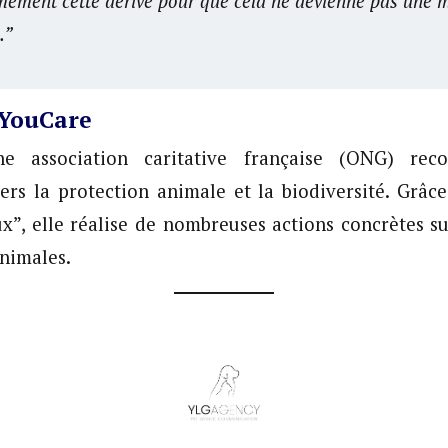
mement cette dérive pour que cela ne devienne pas une m
.”
 YouCare
e association caritative française (ONG) re
rs la protection animale et la biodiversité. Grâce
”, elle réalise de nombreuses actions concrètes su
animales.