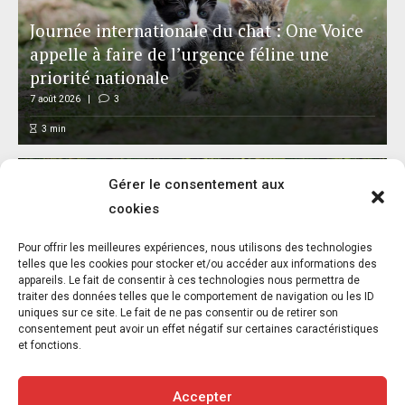
Journée internationale du chat : One Voice
appelle à faire de l’urgence féline une
priorité nationale
7 août 2026
3
3
min
Gérer le consentement aux
cookies
L’association FUTUR dénonce le recours à
Pour offrir les meilleures expériences, nous utilisons des technologies
des « tirs sanitaires » sur des animaux
telles que les cookies pour stocker et/ou accéder aux informations des
appareils. Le fait de consentir à ces technologies nous permettra de
sauvages déjà victimes de l’incendie
traiter des données telles que le comportement de navigation ou les ID
d’Achères-la-Forêt
uniques sur ce site. Le fait de ne pas consentir ou de retirer son
consentement peut avoir un effet négatif sur certaines caractéristiques
7 août 2026
5
et fonctions.
3
min
Accepter