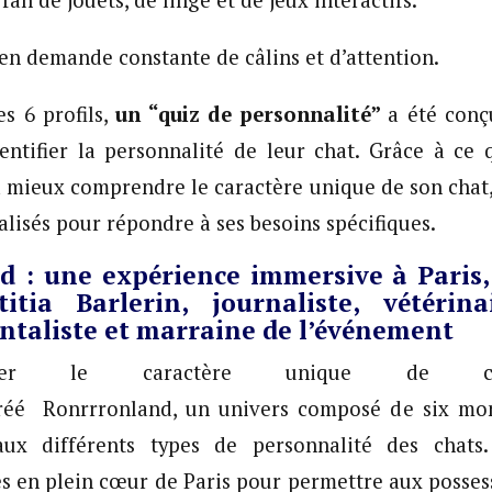
 fan de jouets, de linge et de jeux interactifs.
 en demande constante de câlins et d’attention.
es 6 profils,
un “quiz de personnalité”
a été conçu
entifier la personnalité de leur chat. Grâce à ce 
 mieux comprendre le caractère unique de son chat,
alisés pour répondre à ses besoins spécifiques.
d : une expérience immersive à Paris,
itia Barlerin,
journaliste,
vétérina
taliste
et
marraine
de l’événement
brer le caractère unique de ch
é Ronrrronland, un univers composé de six mon
aux différents types de personnalité des chats
es en plein cœur de Paris pour permettre aux posses