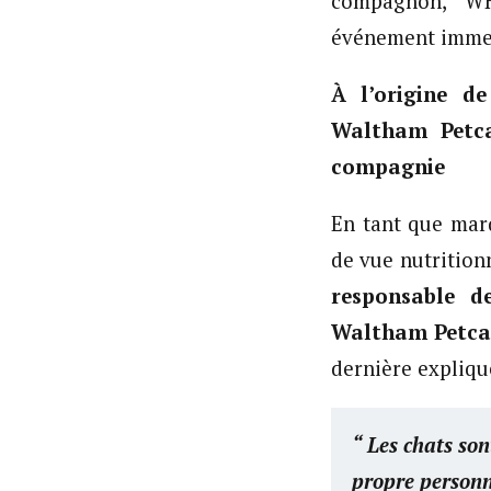
compagnon, WHI
événement immersi
À l’origine de
Waltham Petca
compagnie
En tant que marq
de vue nutritio
responsable d
Waltham Petcar
dernière expliqu
“ Les chats son
propre personna