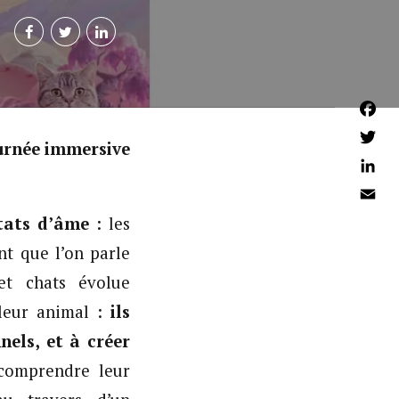
Faceb
ournée immersive
Twitter
Linked
Email
états d’âme
: les
nt que l’on parle
et chats évolue
 leur animal :
ils
els, et à créer
 comprendre leur