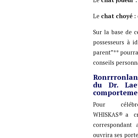
Le
chat joueur
:
Le
chat choyé
:
Sur la base de c
possesseurs à id
parent”** pourra
conseils personn
Ronrrronlan
du Dr. Laet
comportemen
Pour célé
WHISKAS® a cré
correspondant 
ouvrira ses port