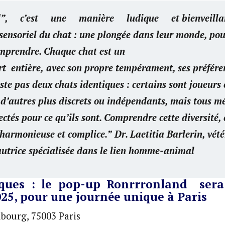
d”, c’est une manière ludique et bienveillant
 sensoriel du chat : une plongée dans leur monde, pou
omprendre. Chaque chat est un
rt
entière,
avec
son
propre tempérament, ses préfére
iste pas deux chats identiques : certains sont joueurs 
 d’autres plus discrets ou indépendants, mais tous mé
ectés pour ce qu’ils sont. Comprendre cette diversité, c
 harmonieuse et complice.”
Dr. Laetitia Barlerin, vété
 autrice spécialisée dans le lien homme-animal
ques
:
le
pop-up Ronrrronland
sera
5, pour une journée unique à Paris
bourg, 75003 Paris