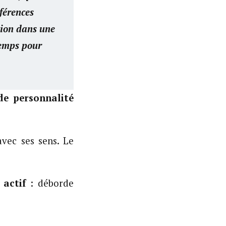
éférences
tion dans une
temps pour
de personnalité
avec ses sens. Le
 actif
: déborde