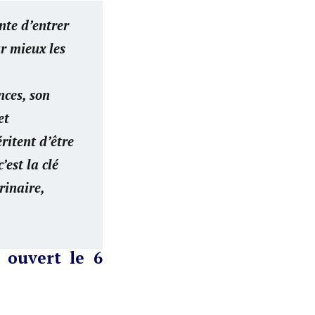
e d’entrer
r mieux les
nces, son
et
ritent d’être
’est la clé
rinaire,
 ouvert le
6