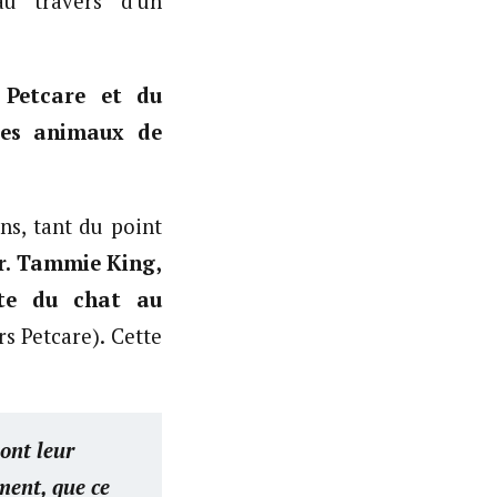
au travers d’un
s Petcare et du
des animaux de
ns, tant du point
r
. Tammie King,
ste du chat au
s Petcare). Cette
ont leur
ment, que ce