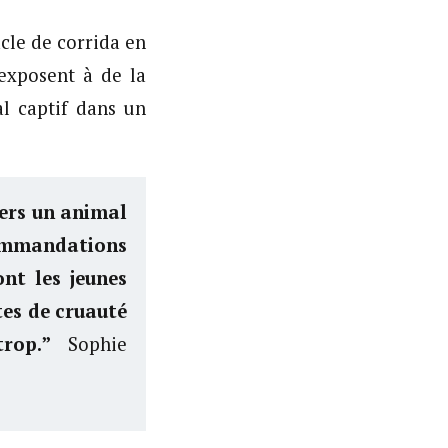
cle de corrida en
’exposent à de la
al captif dans un
vers un animal
ommandations
ont les jeunes
tes de cruauté
trop.”
Sophie