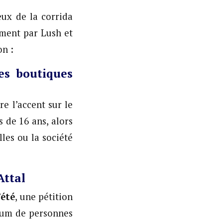
eux de la corrida
ement par Lush et
on :
es boutiques
re l’accent sur le
 de 16 ans, alors
lles ou la société
Attal
’été
, une pétition
mum de personnes