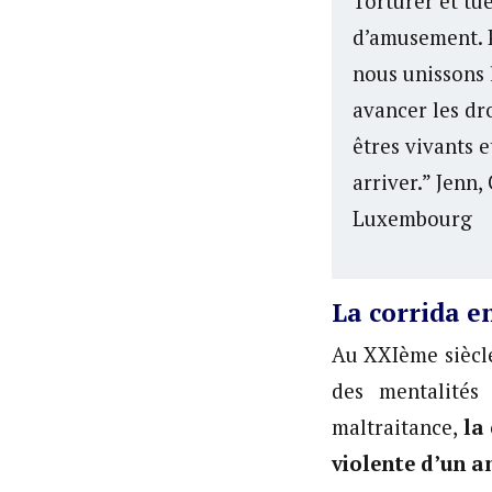
Torturer et tu
d’amusement. P
nous unissons 
avancer les dr
êtres vivants e
arriver.” Jenn
Luxembourg
La corrida e
Au XXIème siècle
des mentalités
maltraitance,
la
violente d’un a