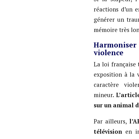
réactions d’un e
générer un trau
mémoire très lo
Harmoniser 
violence
La loi française
exposition à la 
caractère viol
mineur.
L’artic
sur un animal d
Par ailleurs,
l’A
télévision
en i