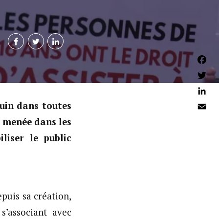
Faceb
Twitter
Linked
uin dans toutes
Email
a menée dans les
liser le public
puis sa création,
s’associant avec