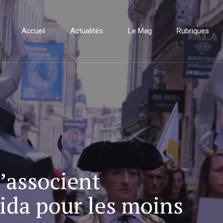
Accueil
Actualités
Le Mag
Rubriques
’associent
rida pour les moins