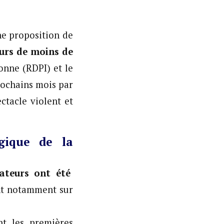
une proposition de
eurs de moins de
nne (RDPI) et le
rochains mois par
ctacle violent et
ogique de la
tateurs ont été
ent notamment sur
nt les premières