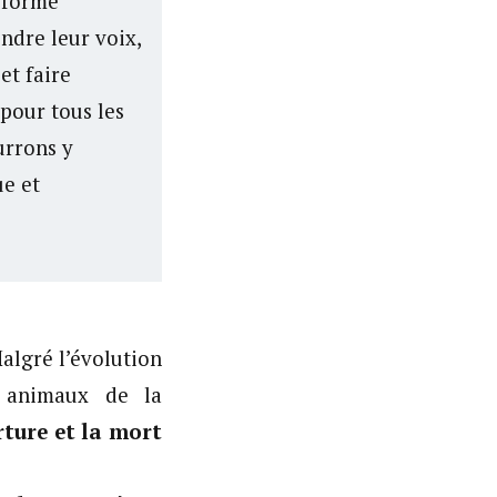
e forme
ndre leur voix,
et faire
pour tous les
urrons y
ue et
algré l’évolution
s animaux de la
rture et la
mort