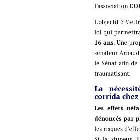
l’association
CO
L’objectif ? Mett
loi qui permettra
16 ans.
Une prop
sénateur Arnaud 
le Sénat afin de
traumatisant.
La nécessit
corrida chez
Les effets néf
dénoncés par p
les risques d’eff
Si la stupeur, 