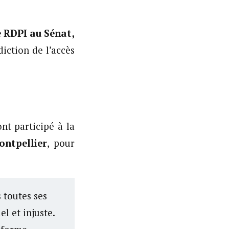
e RDPI au Sénat,
diction de l’accès
nt participé à la
ntpellier
, pour
 toutes ses
l et injuste.