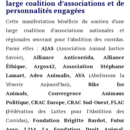
large coalition d’associations et de
personnalités engagées
Cette manifestation bénéficie du soutien d’une
large coalition d’associations nationales et
régionales œuvrant pour l’abolition des corridas.
Parmi elles :
AJAS
(Association Animal Justice
Savoie),
Alliance Anticorrida
,
Alliance
Éthique
,
Argos42
,
Association Stéphane
Lamart
,
Adeo Animalis
,
AVA
(Abolissons la
Vénerie Aujourd’hui),
Bike for
Animals
,
Convergence Animaux
Politique
,
CRAC Europe
,
CRAC Sud-Ouest
,
FLAC
(
Fédération des Luttes pour l’Abolition des
Corridas),
Fondation Brigitte Bardot
,
Futur
Asso
,
L214
,
La Fondation Droit Animal,