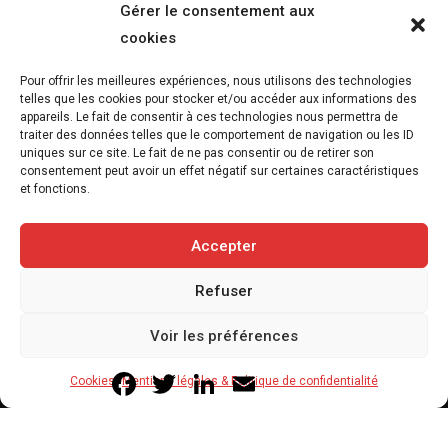
Gérer le consentement aux
cookies
Pour offrir les meilleures expériences, nous utilisons des technologies
Réalisme animal : exposition et catalogue –
telles que les cookies pour stocker et/ou accéder aux informations des
appareils. Le fait de consentir à ces technologies nous permettra de
Musée départemental Gustave Courbet –
traiter des données telles que le comportement de navigation ou les ID
Ornans – Jusqu’au 8 novembre 2026
uniques sur ce site. Le fait de ne pas consentir ou de retirer son
consentement peut avoir un effet négatif sur certaines caractéristiques
5 août 2026
et fonctions.
6
min
Accepter
Refuser
Copyright © 2020-2026 Savoir Animal. Tous droits réservés.
Voir les préférences
Contact
Qui sommes-nous
Facebook
Twitter
LinkedIn
Email
Cookies
Mentions légales & Politique de confidentialité
Mentions légales & Politique de confidentialité
Cookies