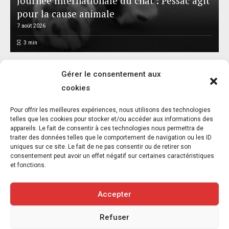
Journée internationale du chat : Pessac agit
pour la cause animale
7 août 2026
3
min
Gérer le consentement aux
cookies
Pour offrir les meilleures expériences, nous utilisons des technologies
telles que les cookies pour stocker et/ou accéder aux informations des
appareils. Le fait de consentir à ces technologies nous permettra de
Santé animale : un marché de 6,5 MDS€,
traiter des données telles que le comportement de navigation ou les ID
une bataille de réseaux
uniques sur ce site. Le fait de ne pas consentir ou de retirer son
consentement peut avoir un effet négatif sur certaines caractéristiques
7 août 2026
et fonctions.
4
min
Accepter
Refuser