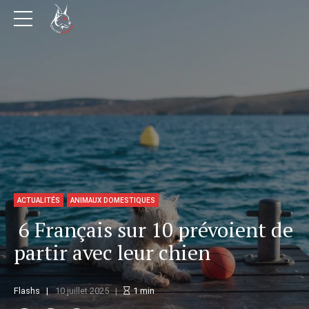
ACTUALITÉS
ANIMAUX DOMESTIQUES
6 Français sur 10 prévoient de
partir avec leur chien
Flashs
10 juillet 2025
1
min