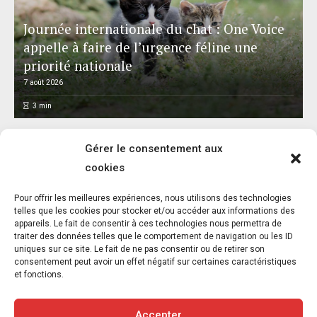
Journée internationale du chat : One Voice
appelle à faire de l’urgence féline une
priorité nationale
7 août 2026
3
min
Gérer le consentement aux
cookies
L’association FUTUR dénonce le recours à
Pour offrir les meilleures expériences, nous utilisons des technologies
des « tirs sanitaires » sur des animaux
telles que les cookies pour stocker et/ou accéder aux informations des
appareils. Le fait de consentir à ces technologies nous permettra de
sauvages déjà victimes de l’incendie
traiter des données telles que le comportement de navigation ou les ID
d’Achères-la-Forêt
uniques sur ce site. Le fait de ne pas consentir ou de retirer son
consentement peut avoir un effet négatif sur certaines caractéristiques
7 août 2026
et fonctions.
3
min
Accepter