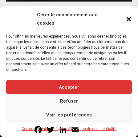
Gérer le consentement aux
cookies
Pour offrir les meilleures expériences, nous utilisons des technologies
telles que les cookies pour stocker et/ou accéder aux informations des
appareils. Le fait de consentir à ces technologies nous permettra de
Santé animale : un marché de 6,5 MDS€,
traiter des données telles que le comportement de navigation ou les ID
une bataille de réseaux
uniques sur ce site. Le fait de ne pas consentir ou de retirer son
consentement peut avoir un effet négatif sur certaines caractéristiques
7 août 2026
et fonctions.
4
min
Accepter
Refuser
Copyright © 2020-2026 Savoir Animal. Tous droits réservés.
Voir les préférences
Contact
Qui sommes-nous
Facebook
Twitter
LinkedIn
Email
Cookies
Mentions légales & Politique de confidentialité
Mentions légales & Politique de confidentialité
Cookies