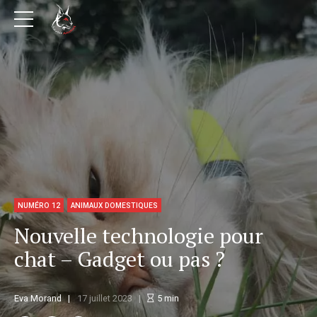
NUMÉRO 12
ANIMAUX DOMESTIQUES
Nouvelle technologie pour
chat – Gadget ou pas ?
Eva Morand
17 juillet 2023
5
min