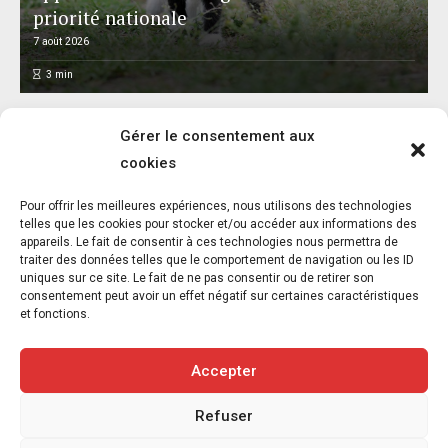
priorité nationale
7 août 2026
3
min
Gérer le consentement aux
cookies
L’association FUTUR dénonce le recours à
Pour offrir les meilleures expériences, nous utilisons des technologies
des « tirs sanitaires » sur des animaux
telles que les cookies pour stocker et/ou accéder aux informations des
appareils. Le fait de consentir à ces technologies nous permettra de
sauvages déjà victimes de l’incendie
traiter des données telles que le comportement de navigation ou les ID
d’Achères-la-Forêt
uniques sur ce site. Le fait de ne pas consentir ou de retirer son
consentement peut avoir un effet négatif sur certaines caractéristiques
7 août 2026
et fonctions.
3
min
Accepter
Refuser
Copyright © 2020-2026 Savoir Animal. Tous droits réservés.