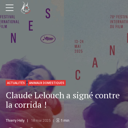
ACTUALITÉS
ANIMAUX DOMESTIQUES
Claude Lelouch a signé contre
la corrida !
Thierry Hély
18 mai 2025
1
min