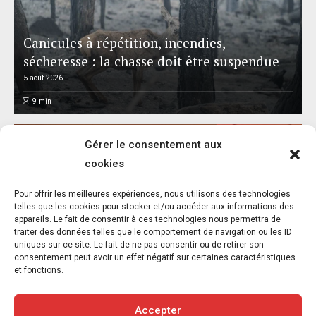
Canicules à répétition, incendies,
sécheresse : la chasse doit être suspendue
5 août 2026
9
min
Gérer le consentement aux
cookies
Pour offrir les meilleures expériences, nous utilisons des technologies
Réalisme animal : exposition et catalogue –
telles que les cookies pour stocker et/ou accéder aux informations des
appareils. Le fait de consentir à ces technologies nous permettra de
Musée départemental Gustave Courbet –
traiter des données telles que le comportement de navigation ou les ID
Ornans – Jusqu’au 8 novembre 2026
uniques sur ce site. Le fait de ne pas consentir ou de retirer son
consentement peut avoir un effet négatif sur certaines caractéristiques
5 août 2026
et fonctions.
6
min
Accepter