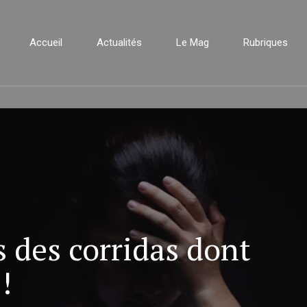
Accueil
Actualités
Le Mag
Rubriques
s des corridas dont
!