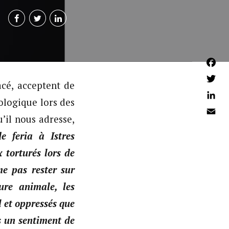
Faceb
acé, acceptent de
Twitter
ologique lors des
Linked
’il nous adresse,
Email
e feria à Istres
 torturés lors de
e pas rester sur
ure animale, les
l et oppressés que
s un sentiment de