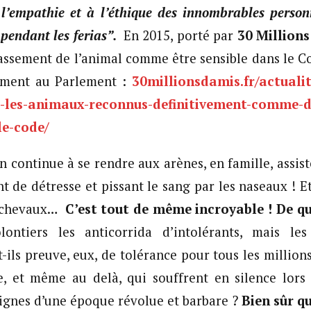
 l’empathie et à l’éthique des innombrables person
 pendant les ferias”.
En 2015, porté par
30 Millions
classement de l’animal comme être sensible dans le Co
vement au Parlement :
30millionsdamis.fr/actualit
ue-les-animaux-reconnus-definitivement-comme-d
le-code/
n continue à se rendre aux arènes, en famille, assis
t de détresse et pissant le sang par les naseaux ! E
s chevaux…
C’est tout de même incroyable !
De qu
lontiers les anticorrida d’intolérants, mais le
-ils preuve, eux, de tolérance pour tous les millions
e, et même au delà, qui souffrent en silence lors 
ignes d’une époque révolue et barbare ?
Bien sûr 