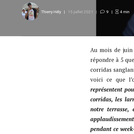
Thierry Hély
15 juillet 2021
9
4
min
Au mois de juin 
répondre à 5 que
corridas sanglan
voici ce que l
représentent pou
corridas, les l
notre terrasse,
applaudissements 
pendant ce week-