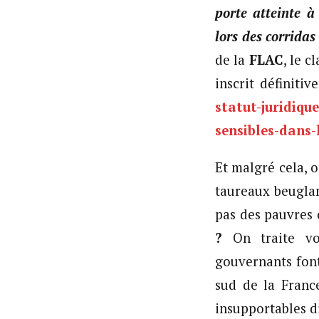
porte atteinte à
lors des corridas
de la
FLAC
, le 
inscrit définiti
statut-juridiq
sensibles-dans-
Et malgré cela, o
taureaux beuglan
pas des pauvre
?
On traite vo
gouvernants font
sud de la Franc
insupportables d