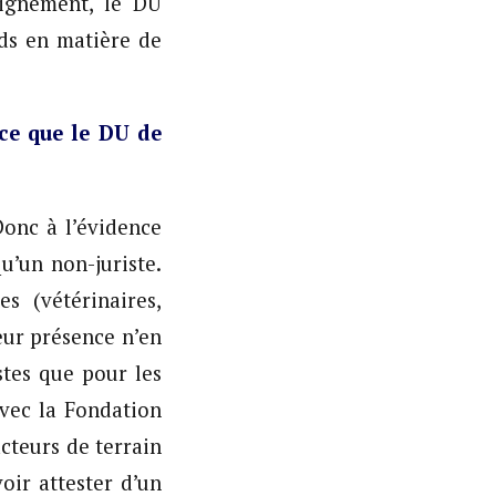
seignement, le DU
ds en matière de
-ce que le DU de
onc à l’évidence
u’un non-juriste.
s (vétérinaires,
eur présence n’en
stes que pour les
vec la Fondation
acteurs de terrain
oir attester d’un