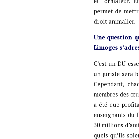
et formateur. En
permet de mettr
droit animalier.
Une question qu
Limoges s’adres
C’est un DU ess
un juriste sera 
Cependant, chaq
membres des œuvr
a été que profit
enseignants du 
30 millions d’ami
quels qu’ils soi