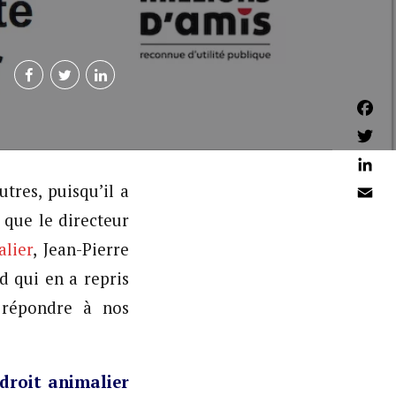
Faceb
Twitter
Linked
res, puisqu’il a
Email
 que le directeur
alier
, Jean-Pierre
d qui en a repris
 répondre à nos
droit animalier