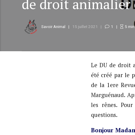
de droit animalier
Savoir Animal
15 juillet 2021
1
5
min
Le DU de droit 
été créé par le 
de la 1ere Revu
Marguénaud. Aprè
les rênes. Pou
questions.
Bonjour Madame