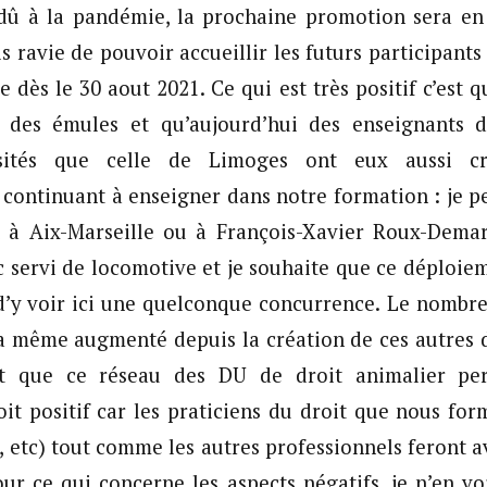
dû à la pandémie, la prochaine promotion sera en 
s ravie de pouvoir accueillir les futurs participant
e dès le 30 aout 2021. Ce qui est très positif c’est 
t des émules et qu’aujourd’hui des enseignants
rsités que celle de Limoges ont eux aussi 
n continuant à enseigner dans notre formation : je 
t à Aix-Marseille ou à François-Xavier Roux-Demar
c servi de locomotive et je souhaite que ce déploie
u d’y voir ici une quelconque concurrence. Le nombr
il a même augmenté depuis la création de ces autres d
nt que ce réseau des DU de droit animalier per
oit positif car les praticiens du droit que nous for
s, etc) tout comme les autres professionnels feront a
Pour ce qui concerne les aspects négatifs, je n’en vo