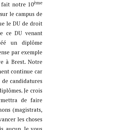
ème
fait notre 10
s sur le campus de
que le DU de droit
 de ce DU venant
créé un diplôme
pense par exemple
e à Brest. Notre
ment continue car
e de candidatures
iplômes. Je crois
mettra de faire
mons (magistrats,
vancer les choses
is aucun. Je vous