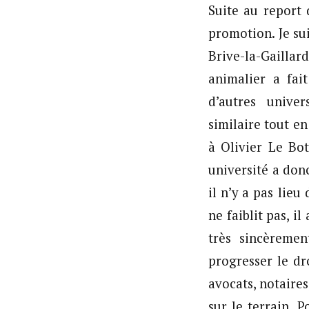
Suite au report 
promotion. Je sui
Brive-la-Gaillard
animalier a fai
d’autres unive
similaire tout e
à Olivier Le Bo
université a don
il n’y a pas lie
ne faiblit pas, 
très sincèreme
progresser le dr
avocats, notaire
sur le terrain. 