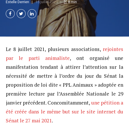
Estelle Derrien
15 juillet 2021
8
min
Le 8 juillet 2021, plusieurs associations,
rejointes
par le parti animaliste
, ont organisé une
manifestation tendant à attirer l’attention sur la
nécessité de mettre à l’ordre du jour du Sénat la
proposition de loi dite « PPL Animaux » adoptée en
première lecture par l’Assemblée Nationale le 29
janvier précédent. Concomitamment,
une pétition a
été créée dans le même but sur le site internet du
Sénat le 27 mai 2021
.