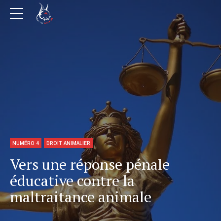
NUMÉRO 4
DROIT ANIMALIER
Vers une réponse pénale
éducative contre la
maltraitance animale