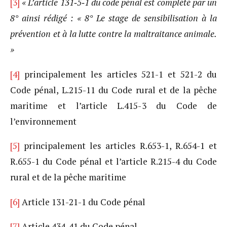
[3]
« L’article 131
‑
5
‑
1 du code p
é
nal est compl
é
t
é
par un
8
°
ainsi r
é
dig
é
: « 8° Le stage de sensibilisation à la
prévention et à la lutte contre la maltraitance animale.
»
[4]
principalement les articles 521-1 et 521-2 du
Code pénal, L.215-11 du Code rural et de la pêche
maritime et l’article L.415-3 du Code de
l’environnement
[5]
principalement les articles R.653-1, R.654-1 et
R.655-1 du Code pénal et l’article R.215-4 du Code
rural et de la pêche maritime
[6]
Article 131-21-1 du Code pénal
[7]
Article 434-41 du Code pénal