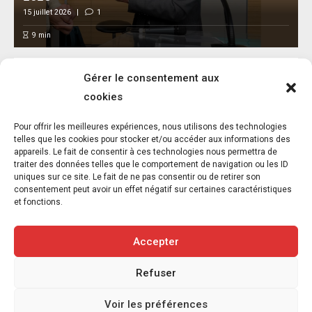
15 juillet 2026
1
9
min
Gérer le consentement aux
cookies
Pour offrir les meilleures expériences, nous utilisons des technologies
telles que les cookies pour stocker et/ou accéder aux informations des
appareils. Le fait de consentir à ces technologies nous permettra de
Penser le droit animalier québécois comme
traiter des données telles que le comportement de navigation ou les ID
champ juridique à part entière
uniques sur ce site. Le fait de ne pas consentir ou de retirer son
consentement peut avoir un effet négatif sur certaines caractéristiques
10 mai 2026
6
et fonctions.
5
min
Accepter
Refuser
Copyright © 2020-2026 Savoir Animal. Tous droits réservés.
Voir les préférences