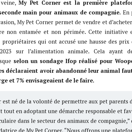
 veine,
My Pet Corner est la première platef
 seconde main pour animaux de compagnie.
En 
ccasion, My Pet Corner permet de vendre et d’acheter
tre non entamée et non périmée. Cette initiative e
s propriétaires qui ont accusé une hausse des prix
023 sur l’alimentation animale. Cela ayant de
isque
selon un sondage Ifop réalisé pour Woop
es déclaraient avoir abandonné leur animal fau
ge et 7% envisageaient de le faire.
 est né de la volonté de permettre aux pet parents 
t tout en adoptant une démarche responsable et favo
culaire dans le secteur des animaux de compagnie,” 
ndatrice de My Pet Corner. “Nous offrons une platefo