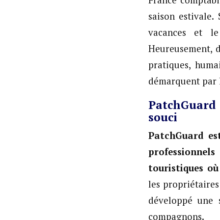
France comptabi
saison estivale
vacances et le
Heureusement, de
pratiques, huma
démarquent par l
PatchGuard 
souci
PatchGuard est
professionnels
touristiques où
les propriétaire
développé une s
compagnons.