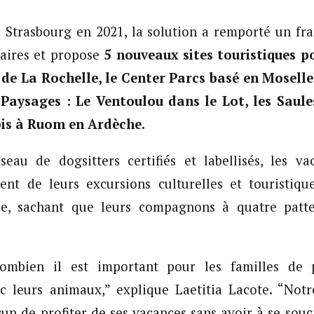
à Strasbourg en 2021, la solution a remporté un fr
taires et propose
5 nouveaux sites touristiques p
le de La Rochelle, le Center Parcs basé en Mosell
 Paysages : Le Ventoulou dans le Lot, les Saul
Bois à Ruom en Ardèche.
seau de dogsitters certifiés et labellisés, les v
ment de leurs excursions culturelles et touristiqu
ille, sachant que leurs compagnons à quatre patt
ombien il est important pour les familles de 
c leurs animaux,” explique Laetitia Lacote. “Notre
un de profiter de ses vacances sans avoir à se souci