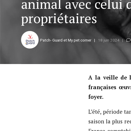
animal avec celui 
propriétaires
Patch- Guard et My pet corner
18 juin 2024
A la veille de 
françaises œuv
foyer.
L’été, période t
saison la plus r