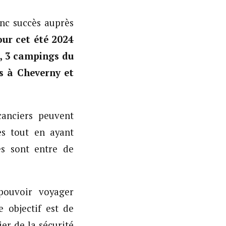
anc succès auprès
our cet été 2024
e, 3 campings du
es à Cheverny et
acanciers peuvent
es tout en ayant
es sont entre de
pouvoir voyager
 objectif est de
er de la sécurité