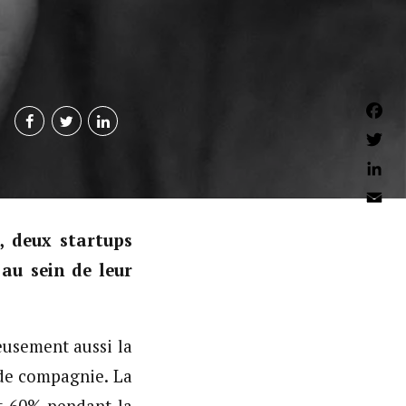
Faceb
Twitter
Linked
Email
s, deux startups
au sein de leur
eusement aussi la
 de compagnie. La