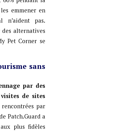
t 60% pendant la
r les emmener en
l n’aident pas.
 des alternatives
My Pet Corner se
ourisme sans
iennage par des
isites de sites
s rencontrées par
 de Patch.Guard a
aux plus fidèles