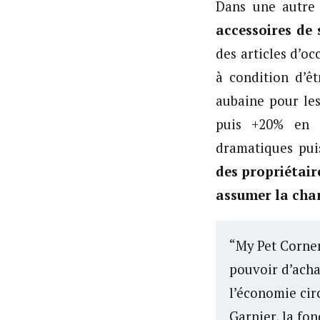
Dans une autre
accessoires de
des articles d’o
à condition d’ê
aubaine pour le
puis +20% en 2
dramatiques pu
des propriétair
assumer la char
“My Pet Corner
pouvoir d’acha
l’économie cir
Garnier, la fo