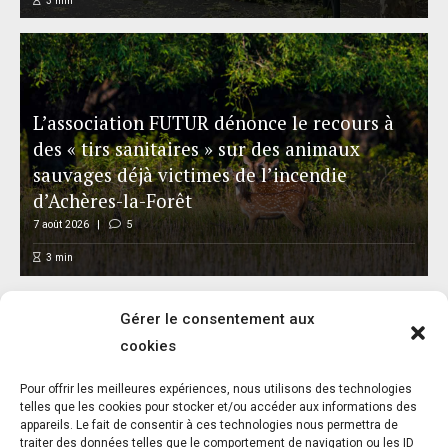
3
min
L’association FUTUR dénonce le recours à
des « tirs sanitaires » sur des animaux
sauvages déjà victimes de l’incendie
d’Achères-la-Forêt
7 août 2026
5
3
min
Gérer le consentement aux
cookies
Pour offrir les meilleures expériences, nous utilisons des technologies
Neuf loups braconnés dans les Hautes-
telles que les cookies pour stocker et/ou accéder aux informations des
appareils. Le fait de consentir à ces technologies nous permettra de
Alpes : One Voice sera au procès en janvier
traiter des données telles que le comportement de navigation ou les ID