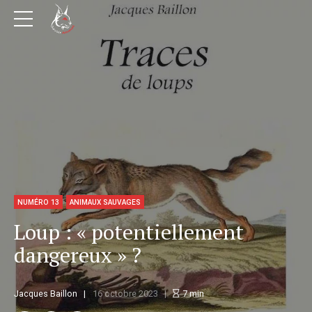
NUMÉRO 13
ANIMAUX SAUVAGES
Loup : « potentiellement
dangereux » ?
Jacques Baillon
16 octobre 2023
7
min