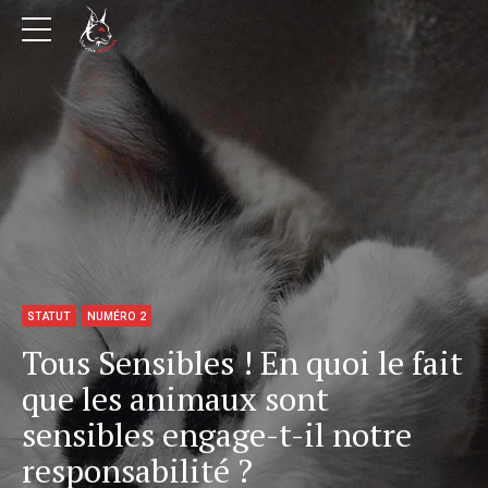
STATUT
NUMÉRO 2
Tous Sensibles ! En quoi le fait
que les animaux sont
sensibles engage-t-il notre
responsabilité ?