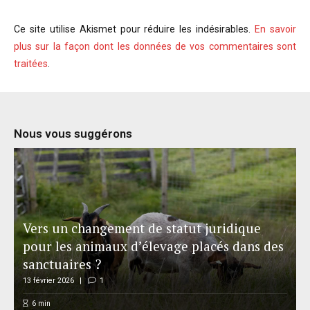
Ce site utilise Akismet pour réduire les indésirables.
En savoir
plus sur la façon dont les données de vos commentaires sont
traitées
.
Nous vous suggérons
Vers un changement de statut juridique
pour les animaux d’élevage placés dans des
sanctuaires ?
13 février 2026
1
6
min