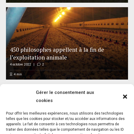
450 philosophes appellent à la fin de
l’exploitation animale
4 octobre 2022
2
4
min
Gérer le consentement aux
cookies
Pour offrir les meilleures expériences, nous utilisons des technologies
Le 5 juin, One Voice fait vivre la Journée
telles que les cookies pour stocker et/ou accéder aux informations des
appareils. Le fait de consentir à ces technologies nous permettra de
nationale des droits des animaux dans 5
traiter des données telles que le comportement de navigation ou les ID