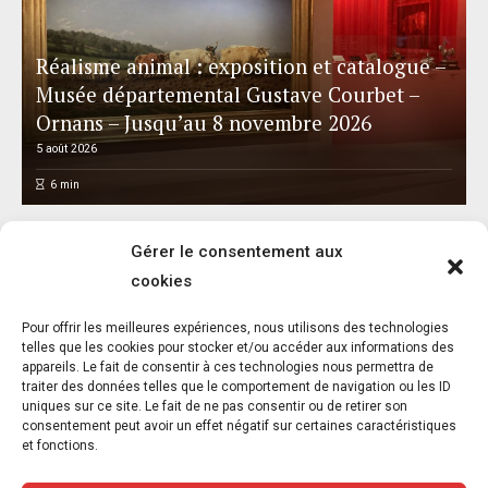
Réalisme animal : exposition et catalogue –
Musée départemental Gustave Courbet –
Ornans – Jusqu’au 8 novembre 2026
5 août 2026
6
min
Gérer le consentement aux
cookies
Pour offrir les meilleures expériences, nous utilisons des technologies
telles que les cookies pour stocker et/ou accéder aux informations des
appareils. Le fait de consentir à ces technologies nous permettra de
Balou a besoin de vous : un appel à la
traiter des données telles que le comportement de navigation ou les ID
solidarité
uniques sur ce site. Le fait de ne pas consentir ou de retirer son
consentement peut avoir un effet négatif sur certaines caractéristiques
5 août 2026
et fonctions.
1
min