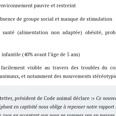
 environnement pauvre et restreint
: absence de groupe social et manque de stimulation
santé (alimentation non adaptée) obésité, prob
 infantile (40% avant l’âge de 5 ans)
 facilement visible au travers des troubles du 
 animaux, et notamment des mouvements stéréotypi
tetter, président de Code animal déclare :«
Ce nouve
éphant en captivité nous oblige à repenser notre rappor
s zoos en acceptant que nous ne sommes pas en mesure d