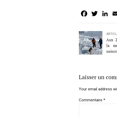
Facebo
Twit
L
ARTIC
Aux 2
la m
saison
E. N
d’ava
Laisser un co
Your email address wil
Commentaire
*