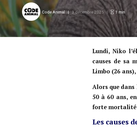
Code Animal
3 décembre 2025
1
min
Lundi, Niko l’
causes de sa m
Limbo (26 ans), 
Alors que dans 
50 à 60 ans, e
forte mortalité 
Les causes de