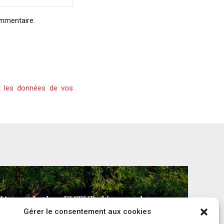
ommentaire.
t les données de vos
L’association FUTUR dénonce le
Gérer le consentement aux cookies
recours à des « tirs sanitaires » sur des