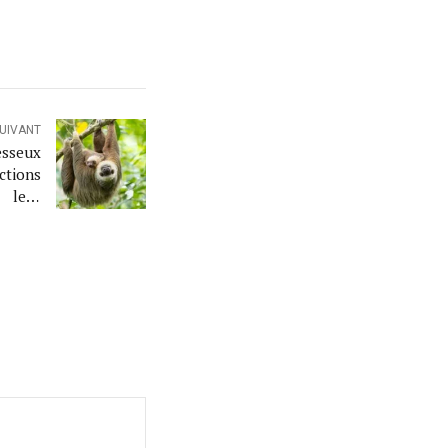
SUIVANT
sseux
tions
 leur