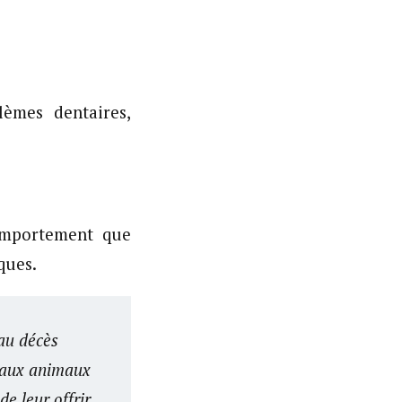
lèmes dentaires,
comportement que
ques.
au décès
t aux animaux
e leur offrir