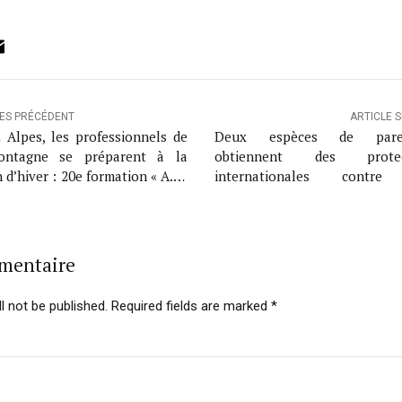
ok
ter
inkedIn
Email
LES PRÉCÉDENT
ARTICLE 
 Alpes, les professionnels de
Deux espèces de pare
ontagne se préparent à la
obtiennent des protec
 d’hiver : 20e formation « A.N.
internationales contre
. A. « des maîtres-chiens
commerce
lanche aux 2 Alpes
mmentaire
l not be published. Required fields are marked *