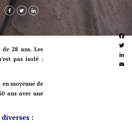
Faceb
 de 28 ans. Les
Twitter
est pas isolé :
Linked
Email
nt en moyenne de
30 ans avec une
 diverses :