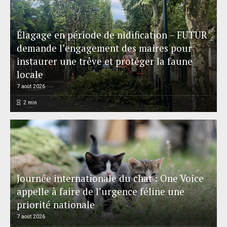
Élagage en période de nidification – FUTUR
demande l’engagement des maires pour
instaurer une trêve et protéger la faune
locale
7 août 2026
2
min
Journée internationale du chat : One Voice
appelle à faire de l’urgence féline une
priorité nationale
7 août 2026