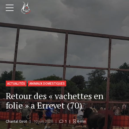
ACTUALITÉS
ANIMAUX DOMESTIQUES
Retour des « vachettes en
folie » a Errevet (70)
Chantal Girot
10 juin 2026
1
6
min