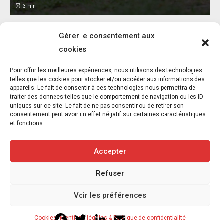
3
min
Gérer le consentement aux
cookies
L’association FUTUR dénonce le recours à
Pour offrir les meilleures expériences, nous utilisons des technologies
des « tirs sanitaires » sur des animaux
telles que les cookies pour stocker et/ou accéder aux informations des
appareils. Le fait de consentir à ces technologies nous permettra de
sauvages déjà victimes de l’incendie
traiter des données telles que le comportement de navigation ou les ID
d’Achères-la-Forêt
uniques sur ce site. Le fait de ne pas consentir ou de retirer son
consentement peut avoir un effet négatif sur certaines caractéristiques
7 août 2026
et fonctions.
3
min
Accepter
Refuser
Copyright © 2020-2026 Savoir Animal. Tous droits réservés.
Voir les préférences
Contact
Qui sommes-nous
Facebook
Twitter
LinkedIn
Email
Cookies
Mentions légales & Politique de confidentialité
Mentions légales & Politique de confidentialité
Cookies