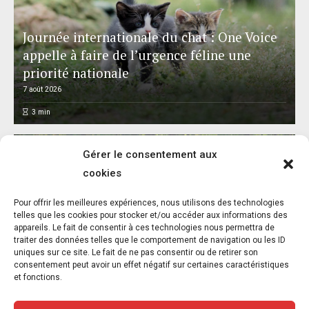
Journée internationale du chat : One Voice
appelle à faire de l’urgence féline une
priorité nationale
7 août 2026
3
min
Gérer le consentement aux
cookies
L’association FUTUR dénonce le recours à
Pour offrir les meilleures expériences, nous utilisons des technologies
des « tirs sanitaires » sur des animaux
telles que les cookies pour stocker et/ou accéder aux informations des
appareils. Le fait de consentir à ces technologies nous permettra de
sauvages déjà victimes de l’incendie
traiter des données telles que le comportement de navigation ou les ID
d’Achères-la-Forêt
uniques sur ce site. Le fait de ne pas consentir ou de retirer son
consentement peut avoir un effet négatif sur certaines caractéristiques
7 août 2026
et fonctions.
3
min