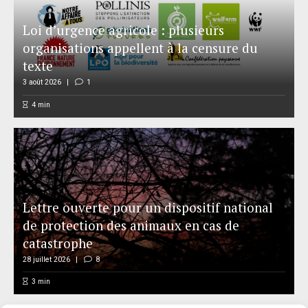
Loi d’urgence agricole : plusieurs
organisations appellent à la censure du
texte
3 août 2026
1
4
min
Lettre ouverte pour un dispositif national
de protection des animaux en cas de
catastrophe
28 juillet 2026
8
3
min