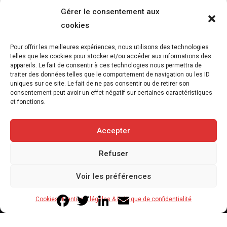
Gérer le consentement aux
cookies
Pour offrir les meilleures expériences, nous utilisons des technologies
telles que les cookies pour stocker et/ou accéder aux informations des
appareils. Le fait de consentir à ces technologies nous permettra de
Incendies : les animaux aussi doivent être
traiter des données telles que le comportement de navigation ou les ID
intégrés aux plans d’urgence
uniques sur ce site. Le fait de ne pas consentir ou de retirer son
consentement peut avoir un effet négatif sur certaines caractéristiques
27 juillet 2026
2
et fonctions.
3
min
Accepter
Refuser
Copyright © 2020-2026 Savoir Animal. Tous droits réservés.
Voir les préférences
Contact
Qui sommes-nous
Facebook
Twitter
LinkedIn
Email
Cookies
Mentions légales & Politique de confidentialité
Mentions légales & Politique de confidentialité
Cookies