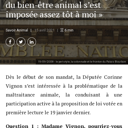
du bien-être animal s’est
imposée assez tôt à moi »
Savoir Animal
15 avril 2021
6
min
19/09/2008 - le peristyle, la colonnade et le fronton du Palais Bourbon
Dès le début de son mandat, la Députée Corinne
Vignon s’est intéressée à la problématique de la
maltraitance animale, la conduisant à une
participation active à la proposition de loi votée en
première lecture le 19 janvier dernier.
Question 1 : Madame Vignon, pourriez-vous