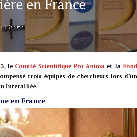
ière en France
23
5
min
23, le
Comité Scientifique Pro Anima
et la
Fond
ompensé trois équipes de chercheurs lors d’u
n Interalliée.
que en France