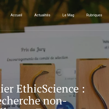
Accueil
Actualités
Le Mag
Rubriques
ier EthicScience :
recherche non-