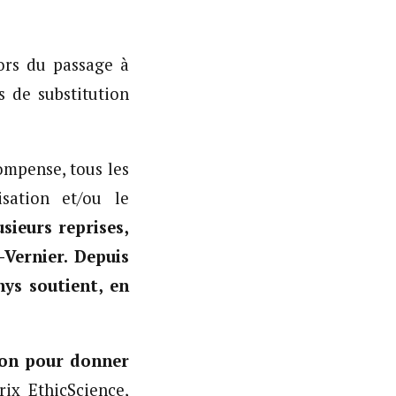
ors du passage à
 de substitution
compense, tous les
sation et/ou le
usieurs reprises,
Vernier. Depuis
ys soutient, en
ion pour donner
ix EthicScience,