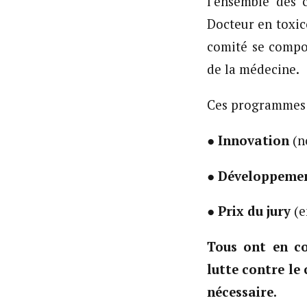
l’ensemble des 
Docteur en toxic
comité se compos
de la médecine.
Ces programmes s’
●
Innovation
(n
●
Développeme
●
Prix du jury
(e
Tous ont en c
lutte contre le
nécessaire.