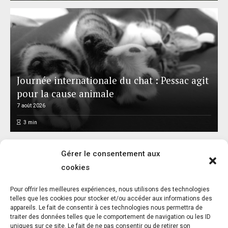
Journée internationale du chat : Pessac agit
pour la cause animale
7 août 2026
3
min
Gérer le consentement aux
cookies
Pour offrir les meilleures expériences, nous utilisons des technologies
telles que les cookies pour stocker et/ou accéder aux informations des
appareils. Le fait de consentir à ces technologies nous permettra de
Santé animale : un marché de 6,5 MDS€,
traiter des données telles que le comportement de navigation ou les ID
une bataille de réseaux
uniques sur ce site. Le fait de ne pas consentir ou de retirer son