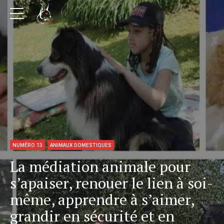
NUMÉRO 13
ANIMAUX DOMESTIQUES
La médiation animale pour
s’apaiser, renouer le lien à soi-
même, apprendre à s’aimer,
grandir en sécurité et en