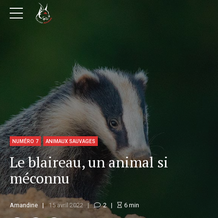
NUMÉRO 7
ANIMAUX SAUVAGES
Le blaireau, un animal si
méconnu
Amandine
15 avril 2022
2
6
min