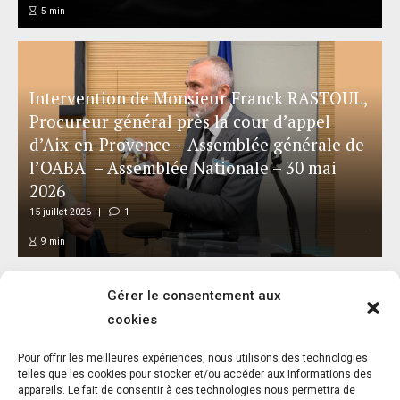
5
min
Intervention de Monsieur Franck RASTOUL,
Procureur général près la cour d’appel
d’Aix-en-Provence – Assemblée générale de
l’OABA – Assemblée Nationale – 30 mai
2026
15 juillet 2026
1
9
min
Gérer le consentement aux
cookies
Pour offrir les meilleures expériences, nous utilisons des technologies
telles que les cookies pour stocker et/ou accéder aux informations des
appareils. Le fait de consentir à ces technologies nous permettra de
Penser le droit animalier québécois comme