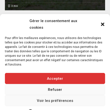
3
min
Gérer le consentement aux
cookies
L’association FUTUR dénonce le recours à
Pour offrir les meilleures expériences, nous utilisons des technologies
des « tirs sanitaires » sur des animaux
telles que les cookies pour stocker et/ou accéder aux informations des
appareils. Le fait de consentir à ces technologies nous permettra de
sauvages déjà victimes de l’incendie
traiter des données telles que le comportement de navigation ou les ID
d’Achères-la-Forêt
uniques sur ce site. Le fait de ne pas consentir ou de retirer son
consentement peut avoir un effet négatif sur certaines caractéristiques
7 août 2026
5
et fonctions.
3
min
Accepter
Refuser
Copyright © 2020-2026 Savoir Animal. Tous droits réservés.
Voir les préférences
Contact
Qui sommes-nous