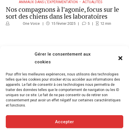
ANIMAUX DANS L'EXPÉRIMENTATION
ACTUALITÉS
Nos compagnons à l’agonie, focus sur le
sort des chiens dans les laboratoires
One Voice
15 février 2025
5
12
min
Gérer le consentement aux
ANIMAUX DANS L'EXPÉRIMENTATION
ACTUALITÉS
cookies
Recherche non animale : quelles
approches pour sensibiliser les publics ?
Pour offrir les meilleures expériences, nous utilisons des technologies
telles que les cookies pour stocker et/ou accéder aux informations des
L'équipe rédactionnelle de Pro Anima
1 octobre 2024
appareils. Le fait de consentir à ces technologies nous permettra de
5
min
traiter des données telles que le comportement de navigation ou les ID
uniques sur ce site. Le fait de ne pas consentir ou de retirer son
consentement peut avoir un effet négatif sur certaines caractéristiques
et fonctions.
Articles suivants
Articles précédents
Accepter