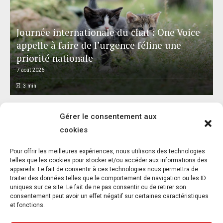
Journée internationale du chat : One Voice
appelle à faire de l’urgence féline une
priorité nationale
7 août 2026
3
min
Gérer le consentement aux
cookies
L’association FUTUR dénonce le recours à
Pour offrir les meilleures expériences, nous utilisons des technologies
des « tirs sanitaires » sur des animaux
telles que les cookies pour stocker et/ou accéder aux informations des
appareils. Le fait de consentir à ces technologies nous permettra de
sauvages déjà victimes de l’incendie
traiter des données telles que le comportement de navigation ou les ID
d’Achères-la-Forêt
uniques sur ce site. Le fait de ne pas consentir ou de retirer son
consentement peut avoir un effet négatif sur certaines caractéristiques
7 août 2026
et fonctions.
3
min