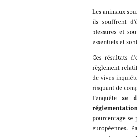
Les animaux souf
ils souffrent d
blessures et so
essentiels et so
Ces résultats d
règlement relati
de vives inquiét
risquant de comp
l’enquête
se d
réglementation
pourcentage se p
européennes. P