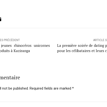
ok
ter
inkedIn
Email
LES PRÉCÉDENT
ARTICLE 
jeunes rhinocéros unicornes
La première soirée de dating 
roduits à Kaziranga
pour les célibataires et leurs 
mmentaire
l not be published. Required fields are marked *