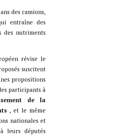
dans des camions,
qui entraîne des
s des nutriments
ropéen révise le
roposés suscitent
ines propositions
es participants à
issement de la
nts
, et le même
ons nationales et
 leurs députés