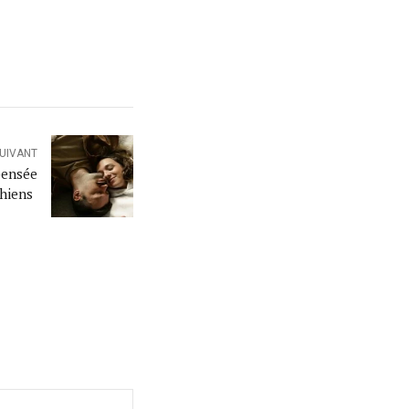
SUIVANT
pensée
chiens