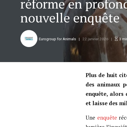
réforme en profon
nouvelle enquête
Eurogroup for Animals
22 janvier 2026
3
mi
Plus de huit ci
des animaux pe
enquête, alors
et laisse des m
Une
enquête
réc