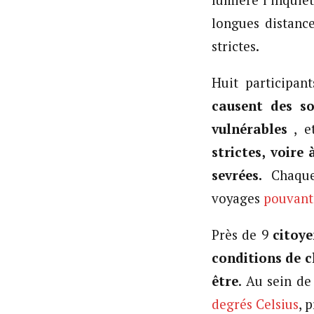
lumière l’inquié
longues distanc
strictes.
Huit participan
causent des so
vulnérables
, e
strictes, voire
sevrées.
Chaque 
voyages
pouvant 
Près de 9
citoye
conditions de c
être
. Au sein d
degrés Celsius
, 