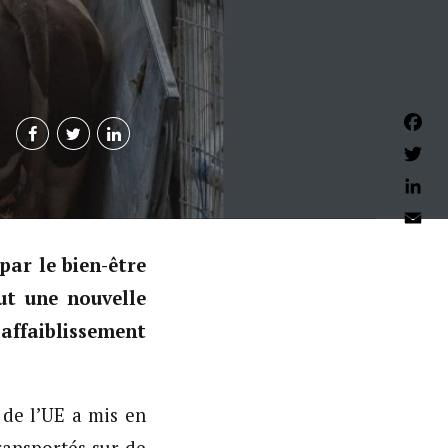
Faceb
Twitter
Linked
Email
par le bien-être
ut une nouvelle
affaiblissement
de l’UE a mis en