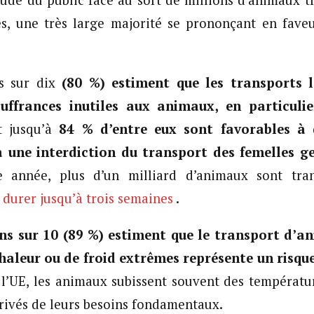
tude du public face au sort de millions d’animaux t
es, une très large majorité se prononçant en faveu
ts sur dix
(80 %) estiment que les transports 
uffrances inutiles aux animaux, en particul
t jusqu’à
84 % d’entre eux sont favorables à 
 à une interdiction du transport des femelles 
année, plus d’un milliard d’animaux sont tran
durer jusqu’à trois semaines
.
ns sur 10 (89 %) estiment que le transport d’a
haleur ou de froid extrêmes représente un risque
e l’UE, les animaux subissent souvent des températ
privés de leurs besoins fondamentaux.