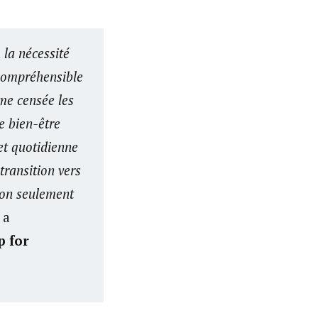
 la nécessité
ncompréhensible
ême censée les
e bien-être
et quotidienne
transition vers
non seulement
a
p for