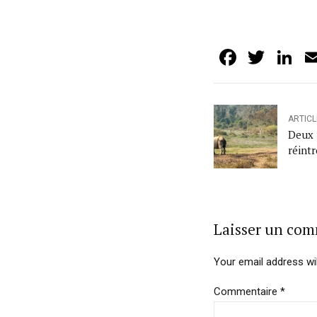
Facebo
Twit
L
ARTIC
Deux 
réint
Laisser un co
Your email address wil
Commentaire
*