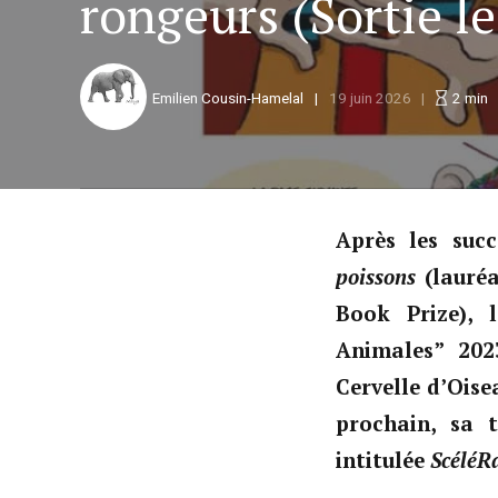
rongeurs (Sortie le
Emilien Cousin-Hamelal
19 juin 2026
2
min
Après les suc
poissons
(lauréa
Book Prize), l
Animales” 202
Cervelle d’Oisea
prochain, sa t
intitulée
ScéléRa