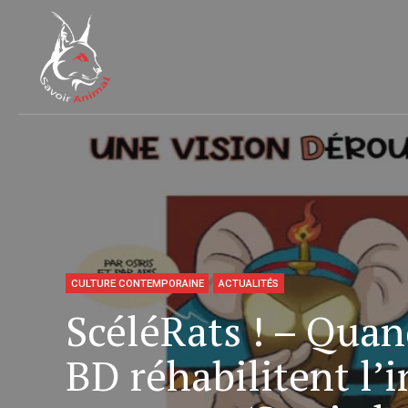
CULTURE CONTEMPORAINE
ACTUALITÉS
ScéléRats ! – Quand
BD réhabilitent l’i