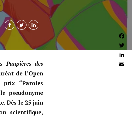
Faceb
Twitter
Linked
s Paupières des
Email
uréat de l’Open
, prix “Paroles
 le pseudonyme
e. Dès le 25 juin
n scientifique,