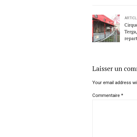
ARTIC
Cirqu
Terg
repar
Laisser un co
Your email address wil
Commentaire
*