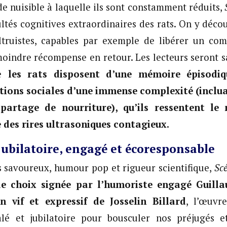
de nuisible à laquelle ils sont constamment réduits,
cultés cognitives extraordinaires des rats. On y déc
truistes, capables par exemple de libérer un c
moindre récompense en retour. Les lecteurs seront s
ue
les rats disposent d’une mémoire épisodiqu
tions sociales d’une immense complexité (inclu
 partage de nourriture), qu’ils ressentent le r
des rires ultrasoniques contagieux.
ubilatoire, engagé et écoresponsable
s savoureux, humour pop et rigueur scientifique,
Scé
e choix signée par l’humoriste engagé Guilla
in vif et expressif de Josselin Billard
, l’œuvr
lé et jubilatoire pour bousculer nos préjugés e