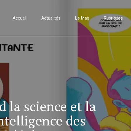
Accueil
Actualités
Le Mag
Rubriques
 la science et la
ntelligence des