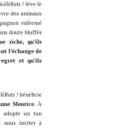
ScéléRats !
lève le
ouvre des animaux
ompagnon enfermé
ans doute bluffés
e riche, qu’ils
ant l’échange de
egret et qu’ils
léRats !
bénéficie
ume Meurice.
À
e adopte un ton
t nous inviter à