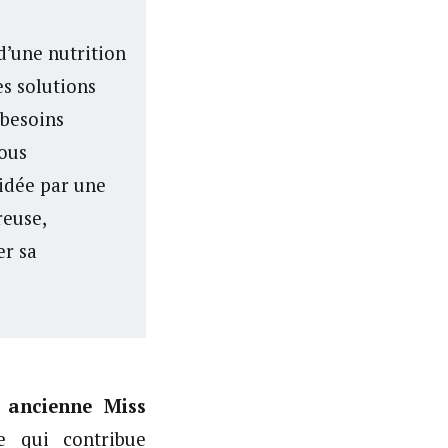
d’une nutrition
es solutions
 besoins
ous
idée par une
reuse,
er sa
, ancienne Miss
ce qui contribue