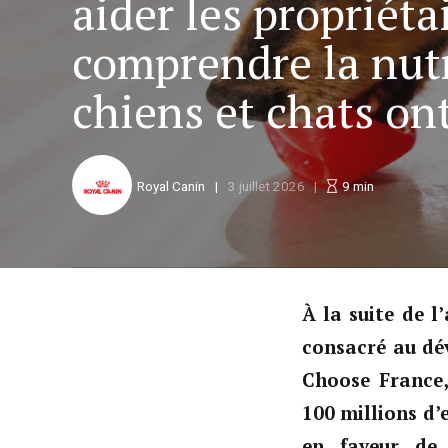
aider les propriéta
comprendre la nutr
chiens et chats on
Royal Canin
3 juillet 2026
9
min
À la suite de 
consacré au dé
Choose France
100 millions d’
en faveur de