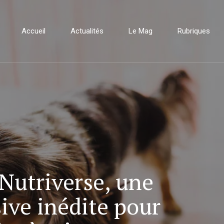
Accueil
Actualités
Le Mag
Rubriques
Nutriverse, une
ive inédite pour