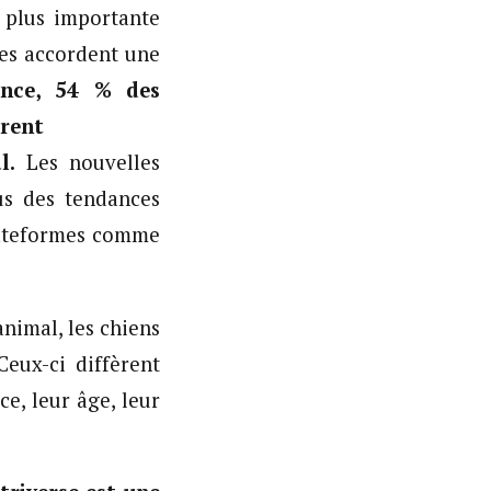
 plus importante
res accordent une
nce, 54 % des
arent
l.
Les nouvelles
us des tendances
plateformes comme
animal, les chiens
Ceux-ci diffèrent
e, leur âge, leur