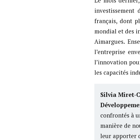
Le mois dernier
investissement 
français, dont 
mondial et des i
Aimargues. Ense
l’entreprise env
l’innovation pou
les capacités ind
Silvia Miret-
Développemen
confrontés à u
manière de nou
leur apporter d