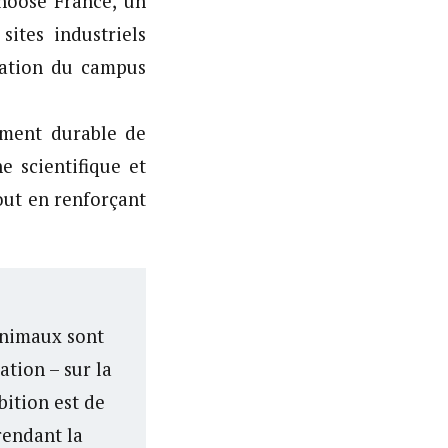
hoose France, un
ites industriels
sation du campus
ement durable de
e scientifique et
out en renforçant
’animaux sont
tion – sur la
ition est de
rendant la