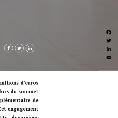
Faceb
Twitter
Linked
Email
illions d’euros
 lors du sommet
plémentaire de
. Cet engagement
tte dynamique