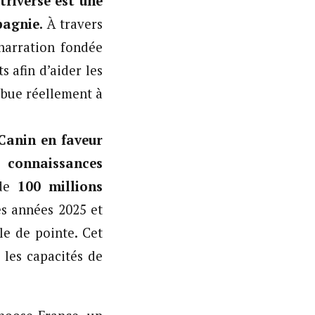
triverse est une
pagnie.
À travers
 narration fondée
s afin d’aider les
ibue réellement à
Canin en faveur
 connaissances
 de
100 millions
es années 2025 et
le de pointe. Cet
 les capacités de