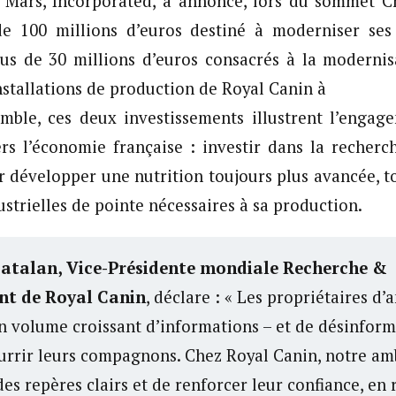
, Mars, Incorporated, a annoncé, lors du sommet C
de 100 millions d’euros destiné à moderniser ses s
plus de 30 millions d’euros consacrés à la moderni
nstallations de production de Royal Canin à
mble, ces deux investissements illustrent l’engag
ers l’économie française : investir dans la recherch
r développer une nutrition toujours plus avancée, t
ustrielles de pointe nécessaires à sa production.
Catalan, Vice-Présidente mondiale Recherche &
t de Royal Canin
, déclare : « Les propriétaires d
n volume croissant d’informations – et de désinforma
rrir leurs compagnons. Chez Royal Canin, notre amb
es repères clairs et de renforcer leur confiance, en 