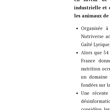
industrielle et
les animaux de
Organisée à
Nutriverse ac
Gaîté Lyrique
Alors que 54 
France donn
nutrition oc
un domaine o
fondées sur l
Une récente
désinformati
considère le