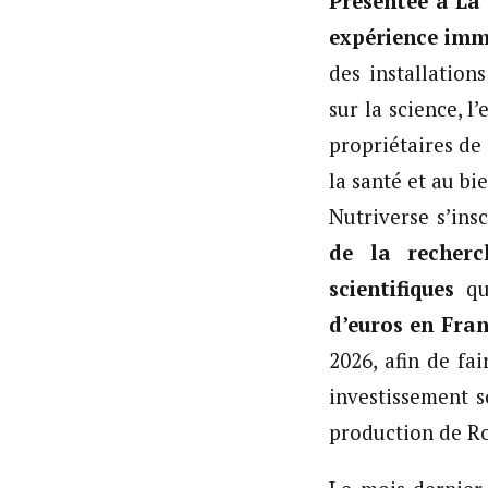
Présentée à La 
expérience imm
des installation
sur la science, l
propriétaires de
la santé et au bi
Nutriverse s’ins
de la recherc
scientifiques
q
d’euros en Fra
2026, afin de fa
investissement s
production de Ro