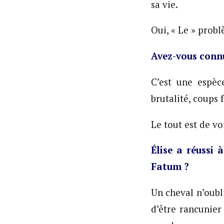
sa vie.
Oui, « Le » probl
Avez-vous conn
C’est une espèc
brutalité, coups f
Le tout est de voi
É
lise a réussi 
Fatum ?
Un cheval n’oubli
d’être rancunier