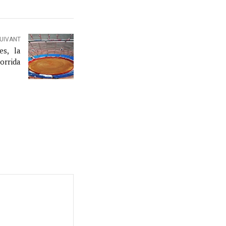
SUIVANT
es, la
corrida