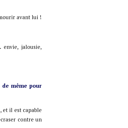
mourir avant lui !
envie, jalousie,
-il de même pour
 et il est capable
écraser contre un