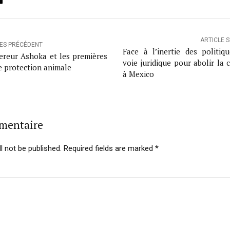
ok
ter
inkedIn
Email
ARTICLE 
LES PRÉCÉDENT
Face à l’inertie des politiqu
ereur Ashoka et les premières
voie juridique pour abolir la 
de protection animale
à Mexico
mmentaire
l not be published. Required fields are marked *