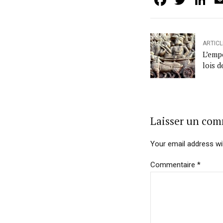
Facebo
Twit
L
ARTIC
L’emp
lois 
Laisser un co
Your email address wil
Commentaire
*