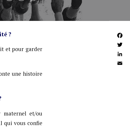
ité ?
Faceb
it et pour garder
Twitter
Linked
Email
onte une histoire
?
r maternel et/ou
al qui vous confie