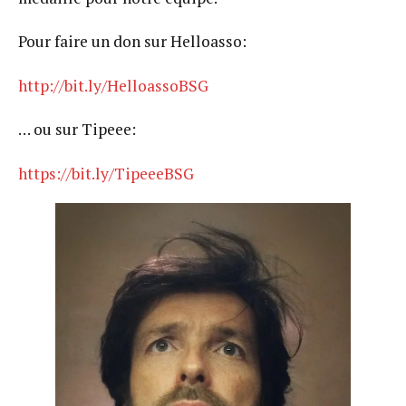
Pour faire un don sur Helloasso:
http://bit.ly/HelloassoBSG
… ou sur Tipeee:
https://bit.ly/TipeeeBSG