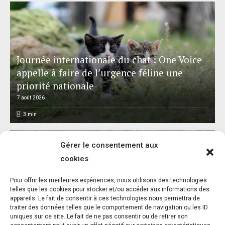
Journée internationale du chat : One Voice
appelle à faire de l’urgence féline une
priorité nationale
7 août 2026
3
min
Gérer le consentement aux
cookies
L’association FUTUR dénonce le recours à
Pour offrir les meilleures expériences, nous utilisons des technologies
des « tirs sanitaires » sur des animaux
telles que les cookies pour stocker et/ou accéder aux informations des
appareils. Le fait de consentir à ces technologies nous permettra de
sauvages déjà victimes de l’incendie
traiter des données telles que le comportement de navigation ou les ID
d’Achères-la-Forêt
uniques sur ce site. Le fait de ne pas consentir ou de retirer son