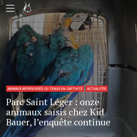
ANIMAUX APPRIVOISÉS OU TENUS EN CAPTIVITÉ
ACTUALITÉS
Parc Saint Léger : onze
animaux saisis chez Kid
Bauer, l’enquête continue