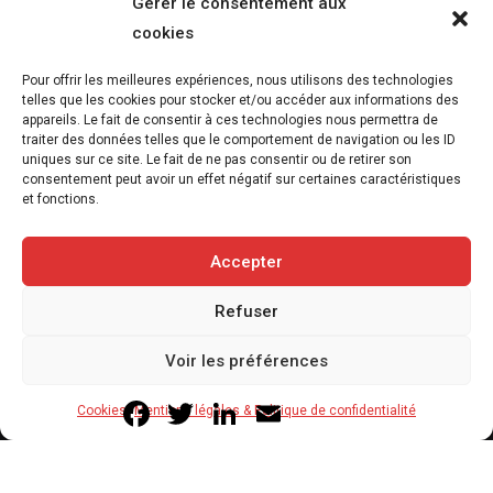
Gérer le consentement aux
cookies
L’association FUTUR dénonce le recours à
Pour offrir les meilleures expériences, nous utilisons des technologies
des « tirs sanitaires » sur des animaux
telles que les cookies pour stocker et/ou accéder aux informations des
appareils. Le fait de consentir à ces technologies nous permettra de
sauvages déjà victimes de l’incendie
traiter des données telles que le comportement de navigation ou les ID
d’Achères-la-Forêt
uniques sur ce site. Le fait de ne pas consentir ou de retirer son
consentement peut avoir un effet négatif sur certaines caractéristiques
7 août 2026
5
et fonctions.
3
min
Accepter
Refuser
Copyright © 2020-2026 Savoir Animal. Tous droits réservés.
Voir les préférences
Contact
Qui sommes-nous
Facebook
Twitter
LinkedIn
Email
Cookies
Mentions légales & Politique de confidentialité
Mentions légales & Politique de confidentialité
Cookies