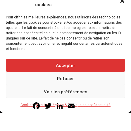
cookies
Pour offrir les meilleures expériences, nous utilisons des technologies
Truffaut se mobilise pour HANDI’CHIENS :
telles que les cookies pour stocker et/ou accéder aux informations des
appareils. Le fait de consentir à ces technologies nous permettra de
du micro-don à l’engagement des
traiter des données telles que le comportement de navigation ou les ID
collaborateurs
uniques sur ce site. Le fait de ne pas consentir ou de retirer son
consentement peut avoir un effet négatif sur certaines caractéristiques
31 juillet 2026
et fonctions.
3
min
Accepter
Refuser
Copyright © 2020-2026 Savoir Animal. Tous droits réservés.
Voir les préférences
Contact
Qui sommes-nous
Facebook
Twitter
LinkedIn
Email
Cookies
Mentions légales & Politique de confidentialité
Mentions légales & Politique de confidentialité
Cookies