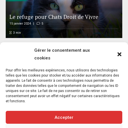
Le refuge pour Chats Droit de Vivre
15 janvier 2024
5
3
min
Gérer le consentement aux
cookies
Pour offrir les meilleures expériences, nous utilisons des technologies
telles que les cookies pour stocker et/ou accéder aux informations des
appareils. Le fait de consentir à ces technologies nous permettra de
traiter des données telles que le comportement de navigation ou les ID
Les illustrations de gueule d’ange
uniques sur ce site. Le fait de ne pas consentir ou de retirer son
consentement peut avoir un effet négatif sur certaines caractéristiques
15 janvier 2024
et fonctions.
1
min
Accepter