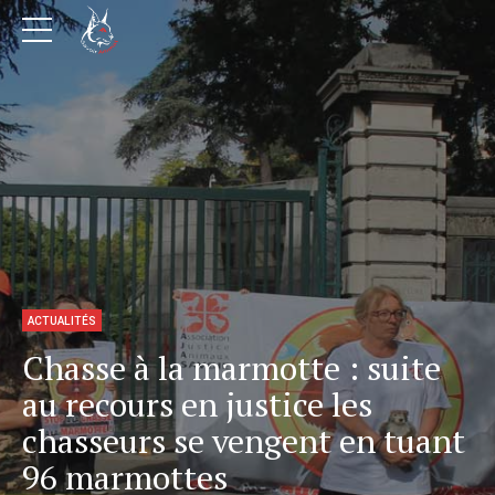
ACTUALITÉS
Chasse à la marmotte : suite
au recours en justice les
chasseurs se vengent en tuant
96 marmottes