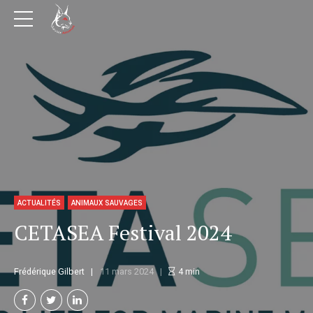
ACTUALITÉS
ANIMAUX SAUVAGES
CETASEA Festival 2024
Frédérique Gilbert
11 mars 2024
4
min