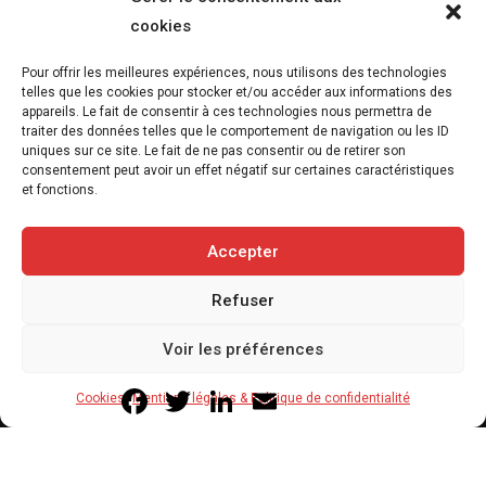
cookies
L’association FUTUR dénonce le recours à
Pour offrir les meilleures expériences, nous utilisons des technologies
des « tirs sanitaires » sur des animaux
telles que les cookies pour stocker et/ou accéder aux informations des
appareils. Le fait de consentir à ces technologies nous permettra de
sauvages déjà victimes de l’incendie
traiter des données telles que le comportement de navigation ou les ID
d’Achères-la-Forêt
uniques sur ce site. Le fait de ne pas consentir ou de retirer son
consentement peut avoir un effet négatif sur certaines caractéristiques
7 août 2026
et fonctions.
3
min
Accepter
Refuser
Copyright © 2020-2026 Savoir Animal. Tous droits réservés.
Voir les préférences
Contact
Qui sommes-nous
Facebook
Twitter
LinkedIn
Email
Cookies
Mentions légales & Politique de confidentialité
Mentions légales & Politique de confidentialité
Cookies