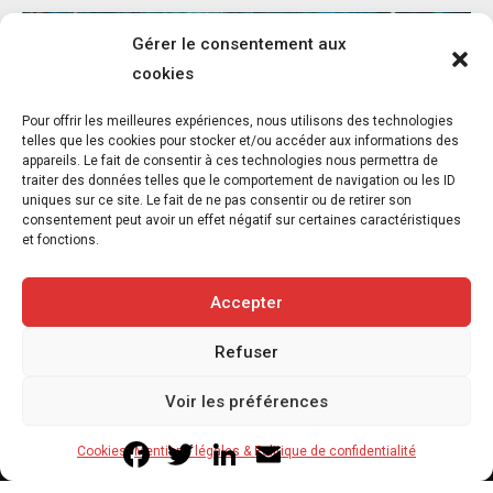
Gérer le consentement aux
cookies
Pour offrir les meilleures expériences, nous utilisons des technologies
telles que les cookies pour stocker et/ou accéder aux informations des
appareils. Le fait de consentir à ces technologies nous permettra de
Ce que “La Baleine et le musicien” nous
traiter des données telles que le comportement de navigation ou les ID
apprend sur la présence au vivant
uniques sur ce site. Le fait de ne pas consentir ou de retirer son
consentement peut avoir un effet négatif sur certaines caractéristiques
16 juillet 2026
et fonctions.
6
min
Accepter
Refuser
Copyright © 2020-2026 Savoir Animal. Tous droits réservés.
Voir les préférences
Contact
Qui sommes-nous
Facebook
Twitter
LinkedIn
Email
Cookies
Mentions légales & Politique de confidentialité
Mentions légales & Politique de confidentialité
Cookies