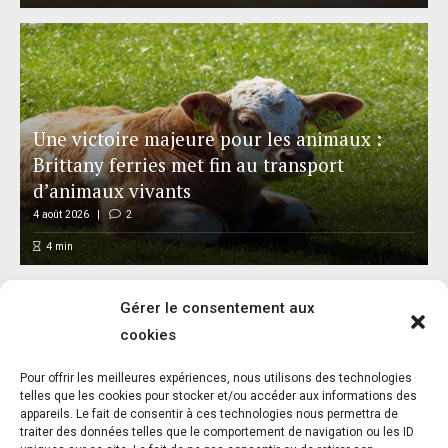
Une victoire majeure pour les animaux :
Brittany ferries met fin au transport
d’animaux vivants
4 août 2026
2
4
min
Gérer le consentement aux
cookies
Pour offrir les meilleures expériences, nous utilisons des technologies
telles que les cookies pour stocker et/ou accéder aux informations des
appareils. Le fait de consentir à ces technologies nous permettra de
Corridas à Béziers : plus de 100 000 € de
traiter des données telles que le comportement de navigation ou les ID
moyens municipaux enfin chiffrés