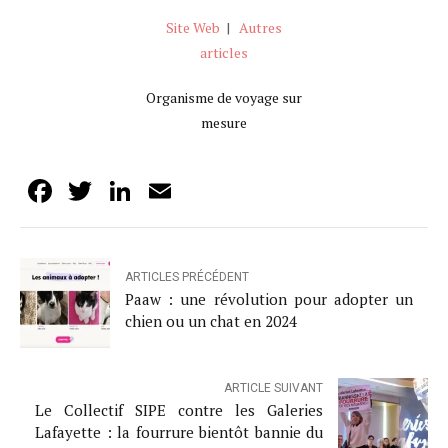
Site Web
|
Autres
articles
Organisme de voyage sur
mesure
Facebook
Twitter
LinkedIn
Email
ARTICLES PRÉCÉDENT
Paaw : une révolution pour adopter un
chien ou un chat en 2024
ARTICLE SUIVANT
Le Collectif SIPE contre les Galeries
Lafayette : la fourrure bientôt bannie du