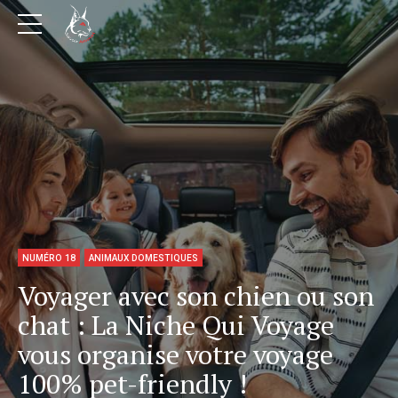
NUMÉRO 18
ANIMAUX DOMESTIQUES
Voyager avec son chien ou son
chat : La Niche Qui Voyage
vous organise votre voyage
100% pet-friendly !