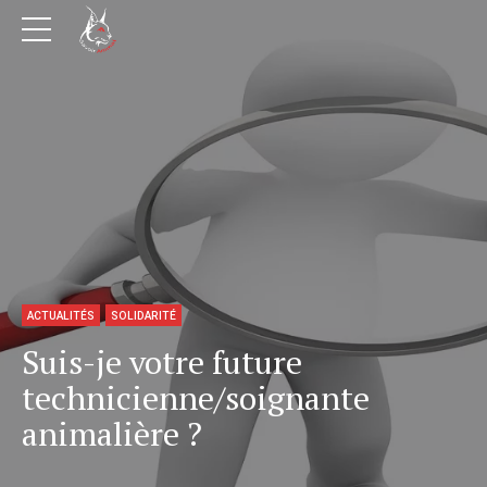
ACTUALITÉS
SOLIDARITÉ
Suis-je votre future
technicienne/soignante
animalière ?