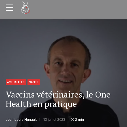
ACTUALITÉS
SANTÉ
Vaccins vétérinaires, le One
Health en pratique
Jean-Louis Hunault
13 juillet 2023
2
min