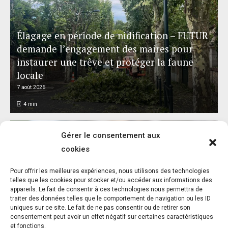
Élagage en période de nidification – FUTUR
demande l’engagement des maires pour
instaurer une trêve et protéger la faune
locale
7 août 2026
4
min
Gérer le consentement aux
cookies
Pour offrir les meilleures expériences, nous utilisons des technologies
Journée internationale du chat : One Voice
telles que les cookies pour stocker et/ou accéder aux informations des
appareils. Le fait de consentir à ces technologies nous permettra de
appelle à faire de l’urgence féline une
traiter des données telles que le comportement de navigation ou les ID
priorité nationale
uniques sur ce site. Le fait de ne pas consentir ou de retirer son
consentement peut avoir un effet négatif sur certaines caractéristiques
7 août 2026
3
et fonctions.