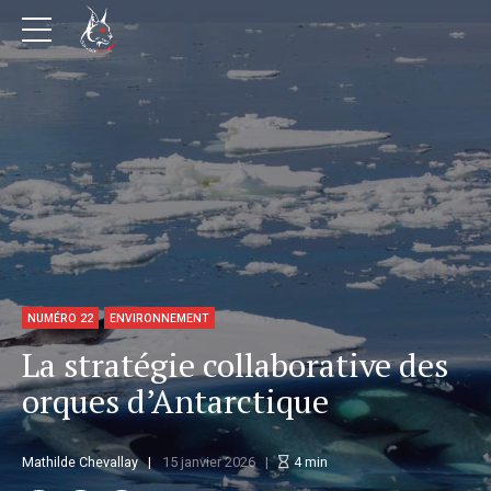
NUMÉRO 22
ENVIRONNEMENT
La stratégie collaborative des
orques d’Antarctique
Mathilde Chevallay
15 janvier 2026
4
min