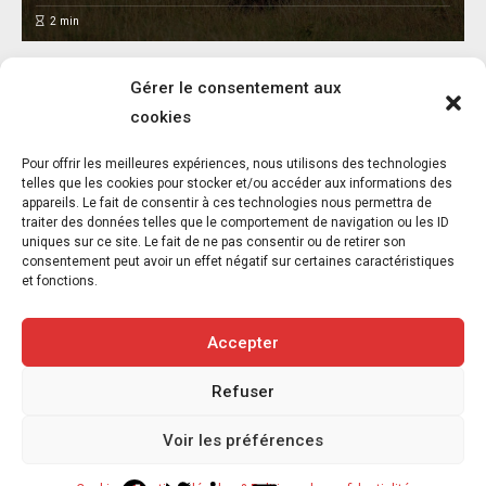
2
min
Gérer le consentement aux
cookies
Pour offrir les meilleures expériences, nous utilisons des technologies
Incendies en France : la faune sauvage,
telles que les cookies pour stocker et/ou accéder aux informations des
appareils. Le fait de consentir à ces technologies nous permettra de
victime invisible d’une saison des feux
traiter des données telles que le comportement de navigation ou les ID
exceptionnelle
uniques sur ce site. Le fait de ne pas consentir ou de retirer son
consentement peut avoir un effet négatif sur certaines caractéristiques
30 juillet 2026
et fonctions.
2
min
Accepter
Refuser
Copyright © 2020-2026 Savoir Animal. Tous droits réservés.
Voir les préférences
Contact
Qui sommes-nous
Facebook
Twitter
LinkedIn
Email