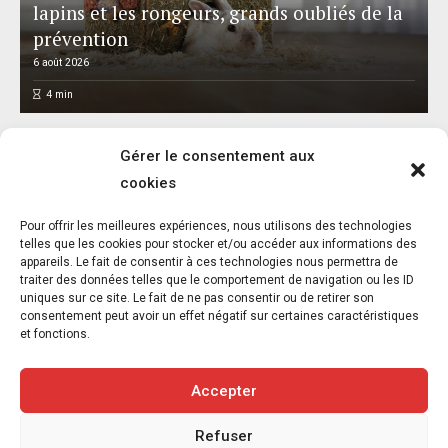
lapins et les rongeurs, grands oubliés de la
prévention
6 août 2026
4
min
Gérer le consentement aux
cookies
Pour offrir les meilleures expériences, nous utilisons des technologies
Une victoire majeure pour les animaux :
telles que les cookies pour stocker et/ou accéder aux informations des
appareils. Le fait de consentir à ces technologies nous permettra de
Brittany ferries met fin au transport
traiter des données telles que le comportement de navigation ou les ID
d’animaux vivants
uniques sur ce site. Le fait de ne pas consentir ou de retirer son
consentement peut avoir un effet négatif sur certaines caractéristiques
4 août 2026
2
et fonctions.
4
min
Accepter
Refuser