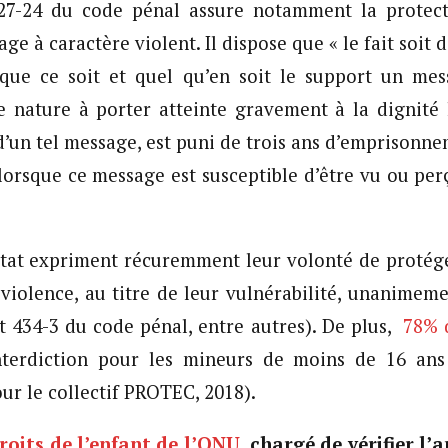
e 227-24 du code pénal assure notamment la protect
ge à caractère violent. Il dispose que « le fait soit d
ue ce soit et quel qu’en soit le support un mes
e nature à porter atteinte gravement à la dignité
’un tel message, est puni de trois ans d’emprisonne
orsque ce message est susceptible d’être vu ou pe
État expriment récuremment leur volonté de protég
a violence, au titre de leur vulnérabilité, unanimem
et 434-3 du code pénal, entre autres). De plus,
78% 
interdiction pour les mineurs de moins de 16 ans 
our le collectif PROTEC, 2018).
roits de l’enfant de l’ONU
, chargé de vérifier l’