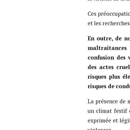
Ces préoccupati
et les recherches
En outre, de n
maltraitances 
confusion des 
des actes crue
risques plus él
risques de cond
La présence de m
un climat festif
exprimée et légi
violences.