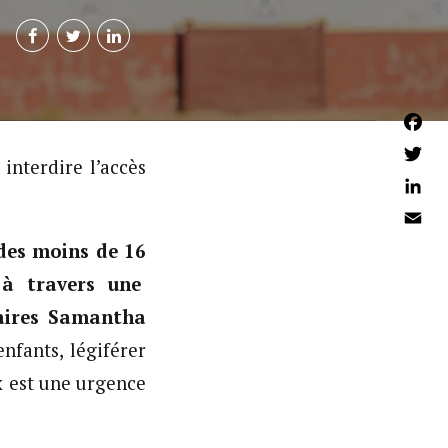
Faceb
interdire l’accès
Twitter
Linked
Email
 des moins de 16
 à travers une
taires Samantha
nfants, légiférer
x est une urgence