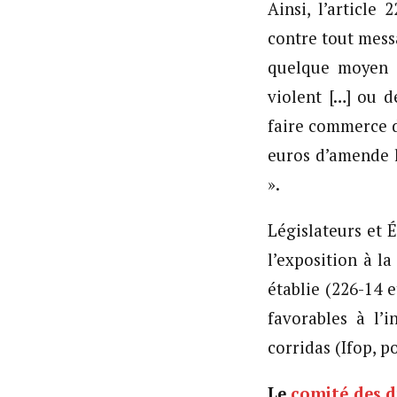
Ainsi, l’articl
contre tout messa
quelque moyen q
violent […] ou d
faire commerce d
euros d’amende l
».
Législateurs et 
l’exposition à l
établie (226-14 
favorables à l’
corridas (Ifop, p
Le
comité des d