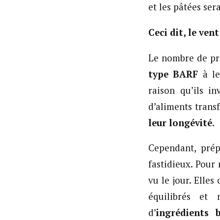
et les pâtées ser
Ceci dit, le ven
Le nombre de pro
type BARF
à le
raison qu’ils i
d’aliments trans
leur longévité
.
Cependant, prép
fastidieux. Pour
vu le jour. Elle
équilibrés et
d’
ingrédients b