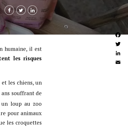
Faceb
n humaine, il est
Twitter
nt les risques
Linked
Email
et les chiens, un
 ans souffrant de
u un loup au zoo
aire pour animaux
ue les croquettes