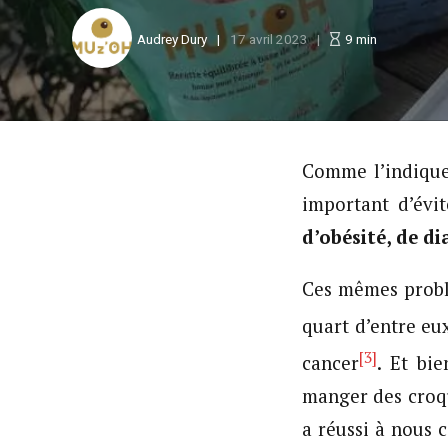
Audrey Dury
17 avril 2023
9
min
Comme l’indique
important d’évi
d’obésité, de d
Ces mêmes problè
quart d’entre eu
[3]
cancer
. Et bi
manger des croqu
a réussi à nous 