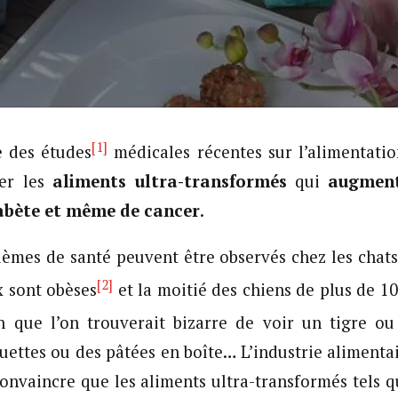
[1]
 des études
médicales récentes sur l’alimentatio
ter les
aliments ultra-transformés
qui
augmente
iabète et même de cancer
.
mes de santé peuvent être observés chez les chats 
[2]
x sont obèses
et la moitié des chiens de plus de 10
en que l’on trouverait bizarre de voir un tigre o
ettes ou des pâtées en boîte… L’industrie aliment
convaincre que les aliments ultra-transformés tels q