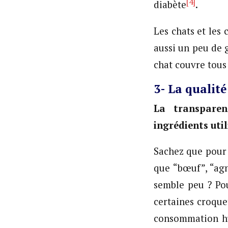
[4]
diabète
.
Les chats et les
aussi un peu de g
chat couvre tous
3- La qualit
La transparen
ingrédients uti
Sachez que pour 
que “bœuf”, “agn
semble peu ? Pou
certaines croque
consommation hu