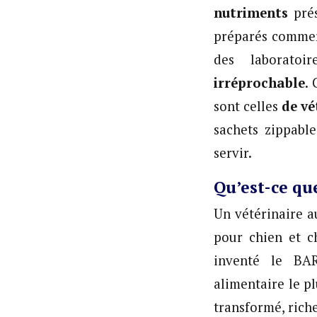
nutriments
pré
préparés commerc
des laborato
irréprochable
.
sont celles
de vé
sachets zippable
servir.
Qu’est-ce qu
Un vétérinaire au
pour chien et c
inventé le BAR
alimentaire le p
transformé, riche