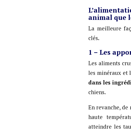
L’alimentati
animal que l
La meilleure fa
clés.
1 – Les appo
Les aliments cr
les minéraux et 
dans les ingréd
chiens.
En revanche, de 
haute températu
atteindre les t