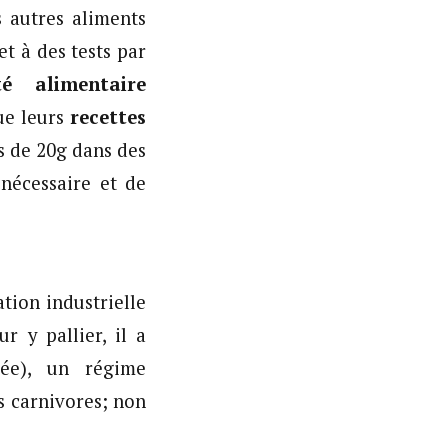
 autres aliments
t à des tests par
ité alimentaire
que leurs
recettes
s de 20g dans des
 nécessaire et de
ation industrielle
 y pallier, il a
tée), un régime
s carnivores; non