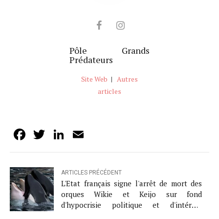
Pôle Grands
Prédateurs
Site Web
|
Autres
articles
Facebook
Twitter
LinkedIn
Email
ARTICLES PRÉCÉDENT
L'Etat français signe l'arrêt de mort des
orques Wikie et Keijo sur fond
d'hypocrisie politique et d'intérêts
financiers