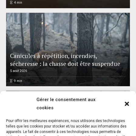
4
min
Canicules à répétition, incendies,
sécheresse : la chasse doit être suspendue
5 août 2026
9
min
Gérer le consentement aux
cookies
Pour offrir les meilleures expériences, nous utilisons des technologies
Réalisme animal : exposition et catalogue –
telles que les cookies pour stocker et/ou accéder aux informations des
appareils. Le fait de consentir à ces technologies nous permettra de
Musée départemental Gustave Courbet –