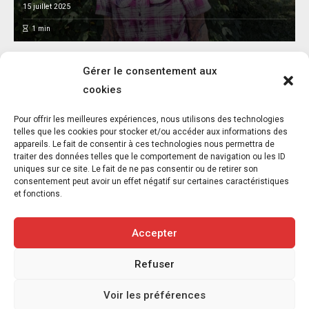
15 juillet 2025
1
min
Gérer le consentement aux
cookies
Pour offrir les meilleures expériences, nous utilisons des technologies
telles que les cookies pour stocker et/ou accéder aux informations des
appareils. Le fait de consentir à ces technologies nous permettra de
Abandon d’animaux : un chiffre alarmant.
traiter des données telles que le comportement de navigation ou les ID
Quelle solution ?
uniques sur ce site. Le fait de ne pas consentir ou de retirer son
consentement peut avoir un effet négatif sur certaines caractéristiques
15 juillet 2025
et fonctions.
4
min
Accepter
Refuser
Copyright © 2020-2026 Savoir Animal. Tous droits réservés.
Voir les préférences